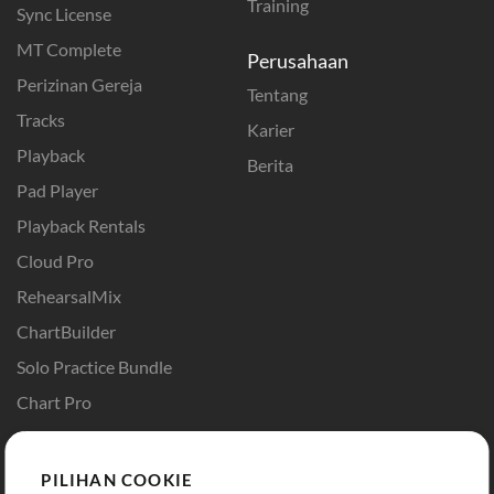
Training
Sync License
MT Complete
Perusahaan
Perizinan Gereja
Tentang
Tracks
Karier
Playback
Berita
Pad Player
Playback Rentals
Cloud Pro
RehearsalMix
ChartBuilder
Solo Practice Bundle
Chart Pro
Template ProPresenter
Sound
PILIHAN COOKIE