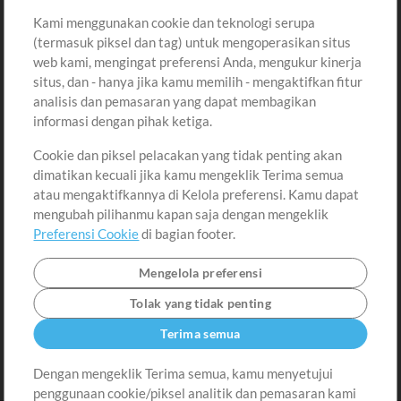
Kami menggunakan cookie dan teknologi serupa
Pembelian
Akun
(termasuk piksel dan tag) untuk mengoperasikan situs
Beli Kredit
Masuk
web kami, mengingat preferensi Anda, mengukur kinerja
situs, dan - hanya jika kamu memilih - mengaktifkan fitur
Konten Gratis
Daftar
analisis dan pemasaran yang dapat membagikan
Permintaan Lagu
Lihat Keranjang
informasi dengan pihak ketiga.
Cookie dan piksel pelacakan yang tidak penting akan
Lain-lain
dimatikan kecuali jika kamu mengeklik Terima semua
Sesi
atau mengaktifkannya di Kelola preferensi. Kamu dapat
Kirimkan musik kamu
mengubah pilihanmu kapan saja dengan mengeklik
Preferensi Cookie
di bagian footer.
Playlist
MT Conference
Mengelola preferensi
Tolak yang tidak penting
Terima semua
Dengan mengeklik Terima semua, kamu menyetujui
penggunaan cookie/piksel analitik dan pemasaran kami