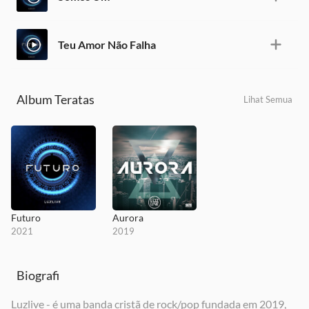
Teu Amor Não Falha
Album Teratas
Lihat Semua
Futuro
Aurora
2021
2019
Biografi
Luzlive - é uma banda cristã de rock/pop fundada em 2019,