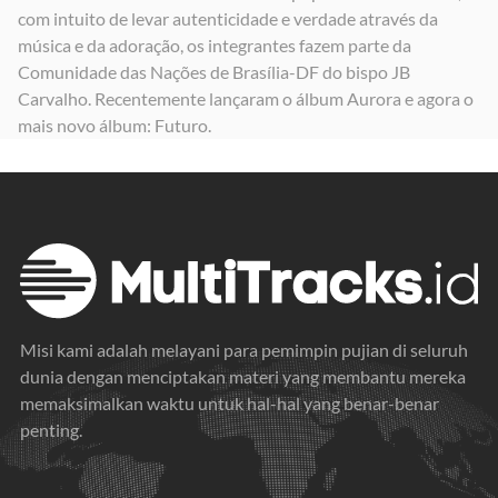
com intuito de levar autenticidade e verdade através da
música e da adoração, os integrantes fazem parte da
Comunidade das Nações de Brasília-DF do bispo JB
Carvalho. Recentemente lançaram o álbum Aurora e agora o
mais novo álbum: Futuro.
Misi kami adalah melayani para pemimpin pujian di seluruh
dunia dengan menciptakan materi yang membantu mereka
memaksimalkan waktu untuk hal-hal yang benar-benar
penting.