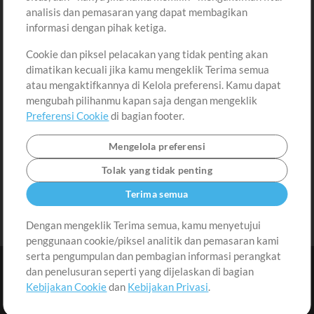
analisis dan pemasaran yang dapat membagikan
Permintaan Lagu
Lihat Keranjang
informasi dengan pihak ketiga.
Cookie dan piksel pelacakan yang tidak penting akan
Lain-lain
dimatikan kecuali jika kamu mengeklik Terima semua
Sesi
atau mengaktifkannya di Kelola preferensi. Kamu dapat
Kirimkan musik kamu
mengubah pilihanmu kapan saja dengan mengeklik
Preferensi Cookie
di bagian footer.
Playlist
MT Conference
Mengelola preferensi
Tolak yang tidak penting
Terima semua
Dengan mengeklik Terima semua, kamu menyetujui
penggunaan cookie/piksel analitik dan pemasaran kami
serta pengumpulan dan pembagian informasi perangkat
dan penelusuran seperti yang dijelaskan di bagian
Kebijakan Cookie
dan
Kebijakan Privasi
.
Syarat dan Ketentuan
|
Kebijakan Privasi
|
Preferensi Cookie
|
Hubungi