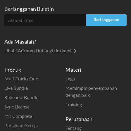
Berlangganan Buletin
Berlangganan
Ada Masalah?
Lihat FAQ atau Hubungi tim kami
Produk
Materi
MultiTracks One
Lagu
Live Bundle
Memimpin penyembahan
dengan baik
Rehearse Bundle
Training
Sync License
MT Complete
Perusahaan
Perizinan Gereja
Tentang