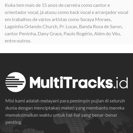
Kuka tem mais de 15 anos de carreira como cantor e
orientador vocal, já atuou como back vocal e arranjador vocal
em trabalhos de vários artistas como Soraya Moraes,
Lagoinha Orlando Church, Pr. Lucas, Banda Rosa de Saron,
cantor Peninha, Dany Grace, Paulo Rogério, Além do Véu,
entre outros.
Misi kami adalah melayani para pemimpin pujian di seluruh
dunia dengan menciptakan materi yang membantu mereka
memaksimalkan waktu untuk hal-hal yang benar-benar
penting.