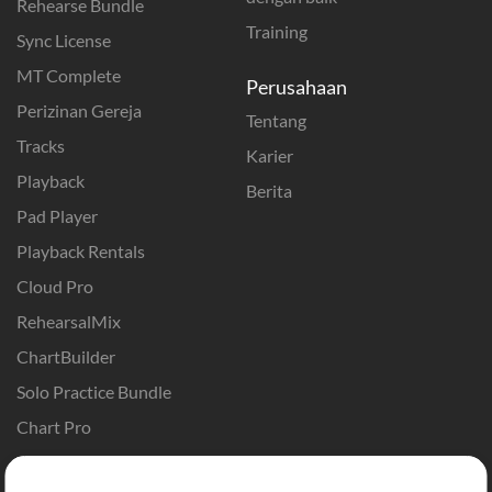
Rehearse Bundle
Training
Sync License
MT Complete
Perusahaan
Perizinan Gereja
Tentang
Tracks
Karier
Playback
Berita
Pad Player
Playback Rentals
Cloud Pro
RehearsalMix
ChartBuilder
Solo Practice Bundle
Chart Pro
Template ProPresenter