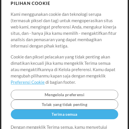
Sound
PILIHAN COOKIE
Kami menggunakan cookie dan teknologi serupa
Pembelian
Akun
(termasuk piksel dan tag) untuk mengoperasikan situs
Beli Kredit
Masuk
web kami, mengingat preferensi Anda, mengukur kinerja
situs, dan - hanya jika kamu memilih - mengaktifkan fitur
Konten Gratis
Daftar
analisis dan pemasaran yang dapat membagikan
Permintaan Lagu
Lihat Keranjang
informasi dengan pihak ketiga.
Cookie dan piksel pelacakan yang tidak penting akan
Lain-lain
dimatikan kecuali jika kamu mengeklik Terima semua
Sesi
atau mengaktifkannya di Kelola preferensi. Kamu dapat
Kirimkan musik kamu
mengubah pilihanmu kapan saja dengan mengeklik
Preferensi Cookie
di bagian footer.
Playlist
MT Conference
Mengelola preferensi
Tolak yang tidak penting
Terima semua
Dengan mengeklik Terima semua, kamu menyetujui