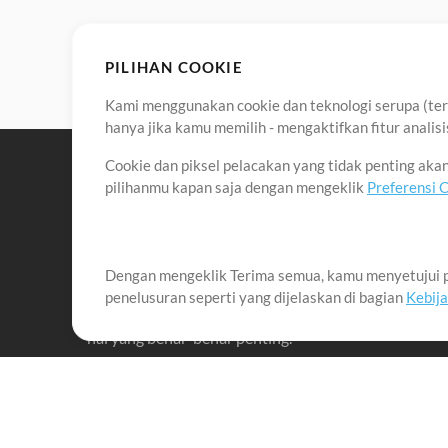
PILIHAN COOKIE
Kami menggunakan cookie dan teknologi serupa (term
hanya jika kamu memilih - mengaktifkan fitur anali
Cookie dan piksel pelacakan yang tidak penting ak
pilihanmu kapan saja dengan mengeklik
Preferensi 
Dengan mengeklik Terima semua, kamu menyetujui p
Misi kami adalah melayani para pemimpin pujian di 
penelusuran seperti yang dijelaskan di bagian
Kebij
menciptakan materi yang membantu mereka memaks
hal yang benar-benar penting.