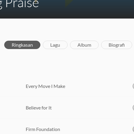
g Praise
Ringkasan
Lagu
Album
Biografi
Every Move I Make
Believe for It
Firm Foundation