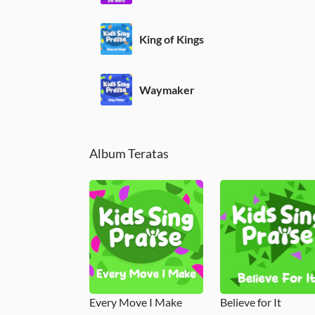
King of Kings
Waymaker
Album Teratas
Every Move I Make
Believe for It