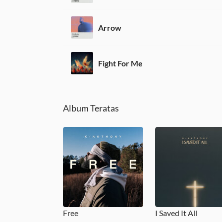
Arrow
Fight For Me
Album Teratas
Free
I Saved It All