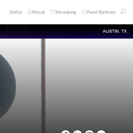
Daftar
Masuk
Keranjang
Pusat Bantuan
AUSTIN, TX