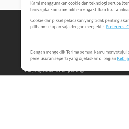
Kami menggunakan cookie dan teknologi serupa (term
hanya jika kamu memilih - mengaktifkan fitur anali
Cookie dan piksel pelacakan yang tidak penting ak
pilihanmu kapan saja dengan mengeklik
Preferensi 
Dengan mengeklik Terima semua, kamu menyetujui p
Misi kami adalah melayani para pemimpin pujian di 
penelusuran seperti yang dijelaskan di bagian
Kebij
menciptakan materi yang membantu mereka memaks
hal yang benar-benar penting.
Up Mix
Produk
Materi
MultiTracks One
Lagu