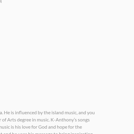
4
. He is influenced by the island music, and you
or of Arts degree in music. K-Anthony’s songs
music is his love for God and hope for the
st and he uses his message to bring inspiration