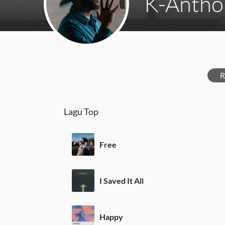
K-Antho
R
Lagu Top
Free
I Saved It All
Happy