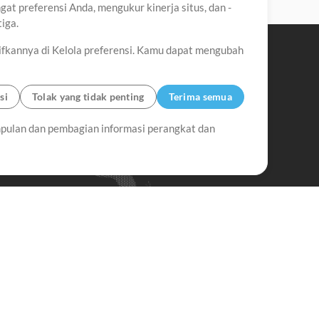
t preferensi Anda, mengukur kinerja situs, dan -
iga.
ifkannya di Kelola preferensi. Kamu dapat mengubah
si
Tolak yang tidak penting
Terima semua
pulan dan pembagian informasi perangkat dan
Up Mix
Minus Mix
Memulai
erlangganan Buletin
MultiTracks.id
Berlangganan