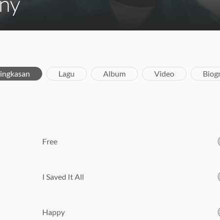
ny
ingkasan
Lagu
Album
Video
Biogr
Free
I Saved It All
Happy