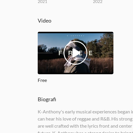
2021
2022
Video
Free
Biografi
K-Anthony's early musical experiences began in
can hear his love of reggae and R&B. His strong
are well crafted with the lyrics front and cente
future. K-Anthony has a strong desire to bring 