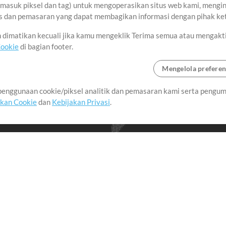
asuk piksel dan tag) untuk mengoperasikan situs web kami, menginga
sis dan pemasaran yang dapat membagikan informasi dengan pihak ket
an dimatikan kecuali jika kamu mengeklik Terima semua atau mengakt
Cookie
di bagian footer.
Mengelola preferen
enggunaan cookie/piksel analitik dan pemasaran kami serta pengum
seluruh dunia dengan
akan Cookie
dan
Kebijakan Privasi
.
imalkan waktu untuk hal-
Pembelian
Akun
B
Beli Kredit
Masuk