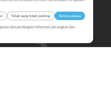
si
Tolak yang tidak penting
Terima semua
pulan dan pembagian informasi perangkat dan
Up Mix
Minus Mix
Memulai
erlangganan Buletin
MultiTracks.id
Berlangganan
da Masalah?