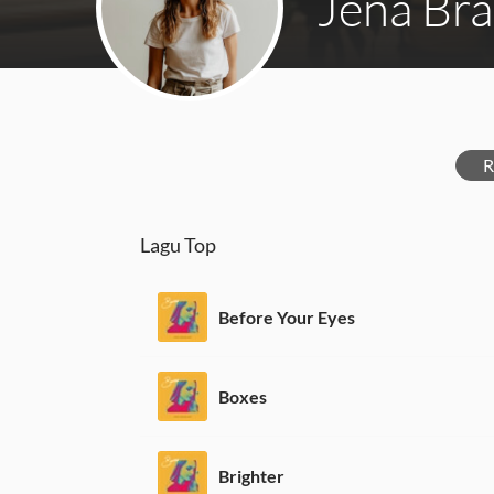
Jena Bra
R
Lagu Top
Before Your Eyes
Boxes
Brighter