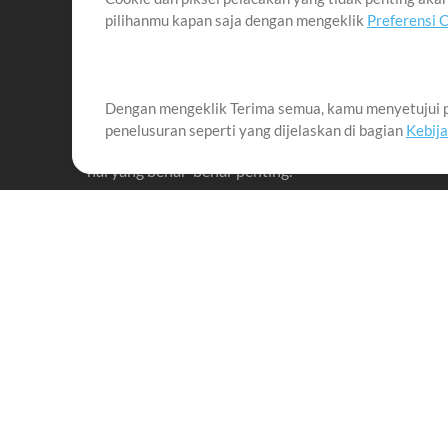
pilihanmu kapan saja dengan mengeklik
Preferensi 
Dengan mengeklik Terima semua, kamu menyetujui p
Misi kami adalah melayani para pemimpin pujian di 
penelusuran seperti yang dijelaskan di bagian
Kebij
menciptakan materi yang membantu mereka memaks
hal yang benar-benar penting.
Up Mix
Produk
Materi
MultiTracks One
Lagu
Live Bundle
Memimpin penyembah
dengan baik
Rehearse Bundle
Training
Sync License