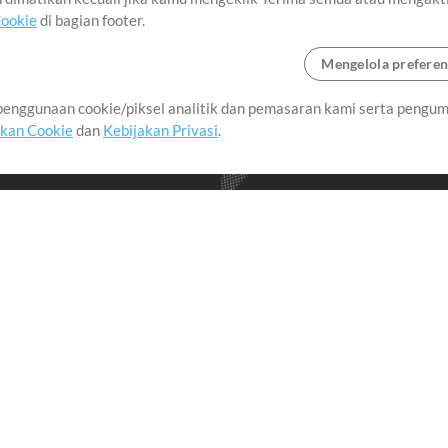
Cookie
di bagian footer.
Mengelola preferen
enggunaan cookie/piksel analitik dan pemasaran kami serta pengum
seluruh dunia dengan
akan Cookie
dan
Kebijakan Privasi
.
imalkan waktu untuk hal-
Pembelian
Akun
B
Beli Kredit
Masuk
an
Konten Gratis
Daftar
Permintaan Lagu
Lihat Keranjang
A