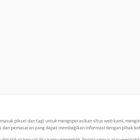
asuk piksel dan tag) untuk mengoperasikan situs web kami, menginga
sis dan pemasaran yang dapat membagikan informasi dengan pihak ket
an dimatikan kecuali jika kamu mengeklik Terima semua atau mengakt