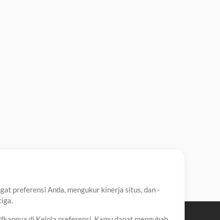
t preferensi Anda, mengukur kinerja situs, dan -
iga.
ifkannya di Kelola preferensi. Kamu dapat mengubah