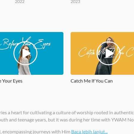
2022
2023
e Your Eyes
Catch Me If You Can
ries a heart for cultivating a culture of worship rooted in authenti
outh and teenage years, but it was during her time with YWAM Nor
God, encompassing journeys with Him
Baca lebih lanjut...