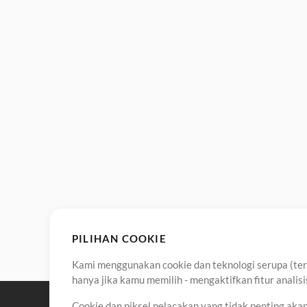
PILIHAN COOKIE
Kami menggunakan cookie dan teknologi serupa (term
hanya jika kamu memilih - mengaktifkan fitur anali
Cookie dan piksel pelacakan yang tidak penting ak