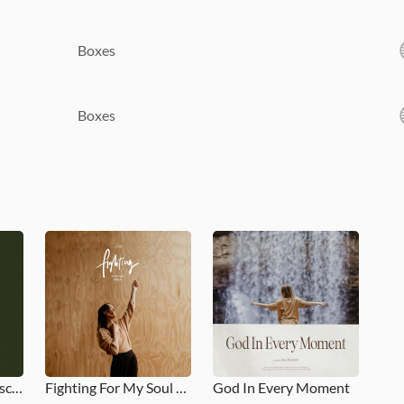
Boxes
Boxes
Joy to the World (Ascribe You Worth)
Fighting For My Soul - EP
God In Every Moment