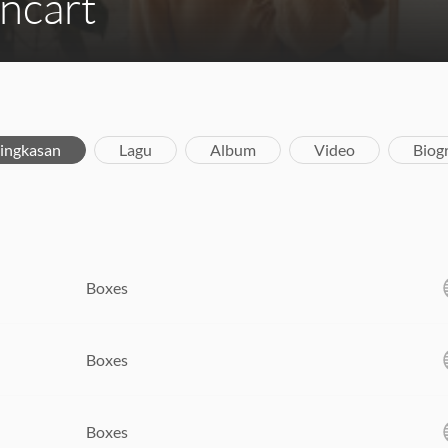
ncart
ingkasan
Lagu
Album
Video
Biogr
Boxes
Boxes
Boxes