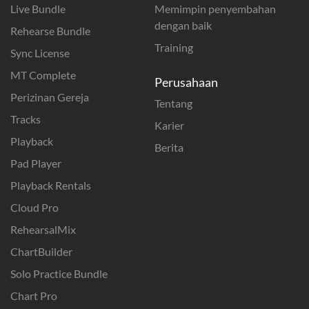
Live Bundle
Memimpin penyembahan
dengan baik
Rehearse Bundle
Training
Sync License
MT Complete
Perusahaan
Perizinan Gereja
Tentang
Tracks
Karier
Playback
Berita
Pad Player
Playback Rentals
Cloud Pro
RehearsalMix
ChartBuilder
Solo Practice Bundle
Chart Pro