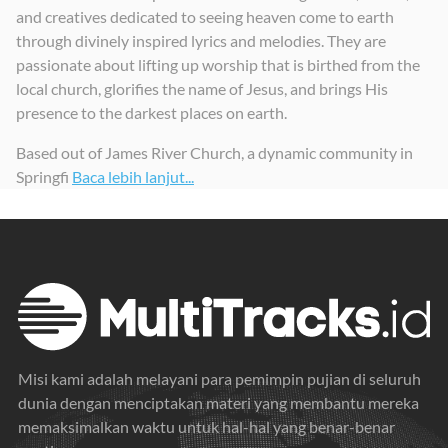
and creatives dedicated to seeing heaven come to earth
through divinely inspired lyrics and melodies. They are
passionate about lifting up worship that is birthed from the
local church, glorifies the name of Jesus, and brings His
presence to the darkest places on earth.
Based out of James River Church, a dynamic community in
Springfi
Baca lebih lanjut...
Misi kami adalah melayani para pemimpin pujian di seluruh
dunia dengan menciptakan materi yang membantu mereka
memaksimalkan waktu untuk hal-hal yang benar-benar