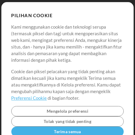
Template ProPresenter
Sound
PILIHAN COOKIE
Kami menggunakan cookie dan teknologi serupa
Pembelian
Akun
(termasuk piksel dan tag) untuk mengoperasikan situs
Beli Kredit
Masuk
web kami, mengingat preferensi Anda, mengukur kinerja
situs, dan - hanya jika kamu memilih - mengaktifkan fitur
Konten Gratis
Daftar
analisis dan pemasaran yang dapat membagikan
Permintaan Lagu
Lihat Keranjang
informasi dengan pihak ketiga.
Cookie dan piksel pelacakan yang tidak penting akan
Lain-lain
dimatikan kecuali jika kamu mengeklik Terima semua
Sesi
atau mengaktifkannya di Kelola preferensi. Kamu dapat
Kirimkan musik kamu
mengubah pilihanmu kapan saja dengan mengeklik
Preferensi Cookie
di bagian footer.
Playlist
MT Conference
Mengelola preferensi
Tolak yang tidak penting
Terima semua