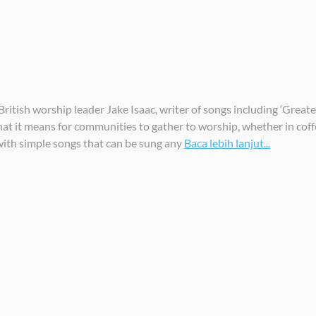
tish worship leader Jake Isaac, writer of songs including ‘Greater 
hat it means for communities to gather to worship, whether in cof
with simple songs that can be sung any
Baca lebih lanjut...