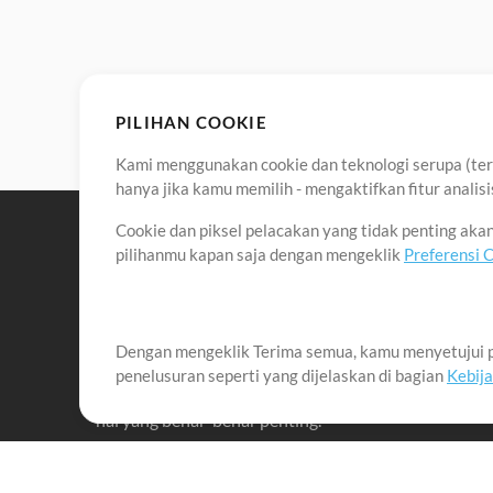
PILIHAN COOKIE
Kami menggunakan cookie dan teknologi serupa (term
hanya jika kamu memilih - mengaktifkan fitur anali
Cookie dan piksel pelacakan yang tidak penting ak
pilihanmu kapan saja dengan mengeklik
Preferensi 
Dengan mengeklik Terima semua, kamu menyetujui p
Misi kami adalah melayani para pemimpin pujian di 
penelusuran seperti yang dijelaskan di bagian
Kebij
menciptakan materi yang membantu mereka memaks
hal yang benar-benar penting.