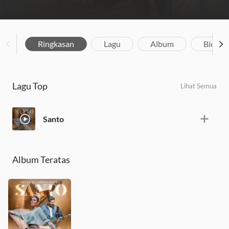
Ringkasan
Lagu
Album
Biograf
Lagu Top
Lihat Semua
Santo
Album Teratas