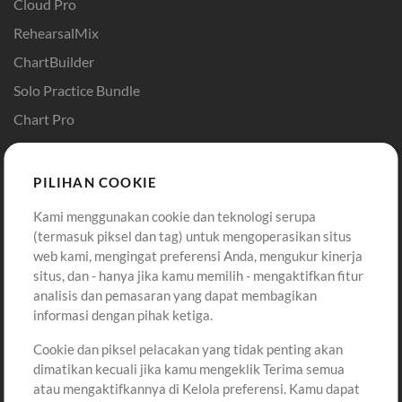
Cloud Pro
RehearsalMix
ChartBuilder
Solo Practice Bundle
Chart Pro
Template ProPresenter
Sound
PILIHAN COOKIE
Kami menggunakan cookie dan teknologi serupa
Pembelian
Akun
(termasuk piksel dan tag) untuk mengoperasikan situs
Beli Kredit
Masuk
web kami, mengingat preferensi Anda, mengukur kinerja
situs, dan - hanya jika kamu memilih - mengaktifkan fitur
Konten Gratis
Daftar
analisis dan pemasaran yang dapat membagikan
Permintaan Lagu
Lihat Keranjang
informasi dengan pihak ketiga.
Cookie dan piksel pelacakan yang tidak penting akan
Lain-lain
dimatikan kecuali jika kamu mengeklik Terima semua
Sesi
atau mengaktifkannya di Kelola preferensi. Kamu dapat