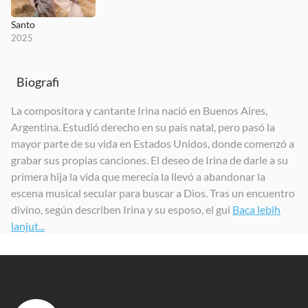
Santo
2025
Biografi
La compositora y cantante Irina nació en Buenos Aires,
Argentina. Estudió derecho en su país natal, pero pasó la
mayor parte de su vida en Estados Unidos, donde comenzó a
grabar sus propias canciones. El deseo de Irina de darle a su
primera hija la vida que merecía la llevó a abandonar la
escena musical secular para buscar a Dios. Tras un encuentro
divino, según describen Irina y su esposo, el gui
Baca lebih
lanjut...