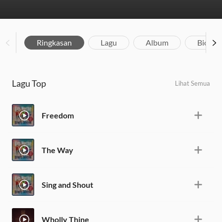
Ringkasan
Lagu
Album
Biograf
Lagu Top
Lihat Semua
Freedom
The Way
Sing and Shout
Wholly Thine