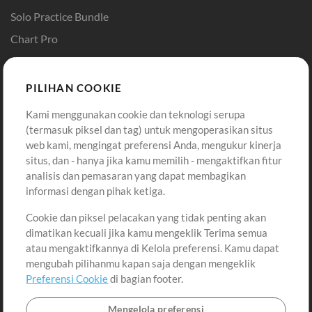
Solo Practice Bundle
Chart Pro
Template ProPresenter
Sound
PILIHAN COOKIE
Kami menggunakan cookie dan teknologi serupa
Pembelian
Akun
(termasuk piksel dan tag) untuk mengoperasikan situs
Beli Kredit
Masuk
web kami, mengingat preferensi Anda, mengukur kinerja
situs, dan - hanya jika kamu memilih - mengaktifkan fitur
Konten Gratis
Daftar
analisis dan pemasaran yang dapat membagikan
Permintaan Lagu
Lihat Keranjang
informasi dengan pihak ketiga.
Cookie dan piksel pelacakan yang tidak penting akan
Lain-lain
dimatikan kecuali jika kamu mengeklik Terima semua
Sesi
atau mengaktifkannya di Kelola preferensi. Kamu dapat
Kirimkan musik kamu
mengubah pilihanmu kapan saja dengan mengeklik
Preferensi Cookie
di bagian footer.
Playlist
MT Conference
Mengelola preferensi