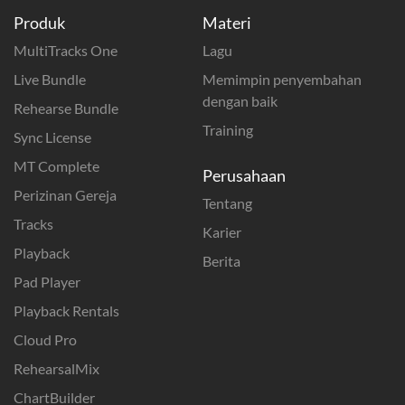
Produk
Materi
MultiTracks One
Lagu
Live Bundle
Memimpin penyembahan
dengan baik
Rehearse Bundle
Training
Sync License
MT Complete
Perusahaan
Perizinan Gereja
Tentang
Tracks
Karier
Playback
Berita
Pad Player
Playback Rentals
Cloud Pro
RehearsalMix
ChartBuilder