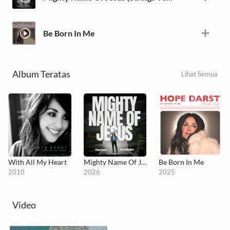
Be Born In Me
Album Teratas
Lihat Semua
With All My Heart
Mighty Name Of Jesus - The Collection
Be Born In Me
2010
2026
2025
Video