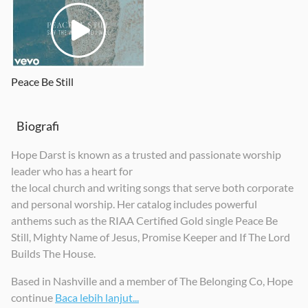
In The Mighty Name
If The Lord Builds The House
Peace Be Still
2025
2022
2020
Peace Be Still
Biografi
Hope Darst is known as a trusted and passionate worship
leader who has a heart for
the local church and writing songs that serve both corporate
and personal worship. Her catalog includes powerful
anthems such as the RIAA Certified Gold single Peace Be
Still, Mighty Name of Jesus, Promise Keeper and If The Lord
Builds The House.
Based in Nashville and a member of The Belonging Co, Hope
continue
Baca lebih lanjut...