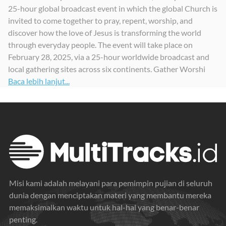
25-hour global broadcast event in which the global Church is
invited to come together to pray, repent, worship, and
discover how the love of Jesus is transforming the world
through everyday people. The event will take place on
February 28, 2025, via a 25-hour worldwide broadcast and
local gathering sites across six continents. Gather Worshi
Baca lebih lanjut...
Misi kami adalah melayani para pemimpin pujian di seluruh
dunia dengan menciptakan materi yang membantu mereka
memaksimalkan waktu untuk hal-hal yang benar-benar
penting.