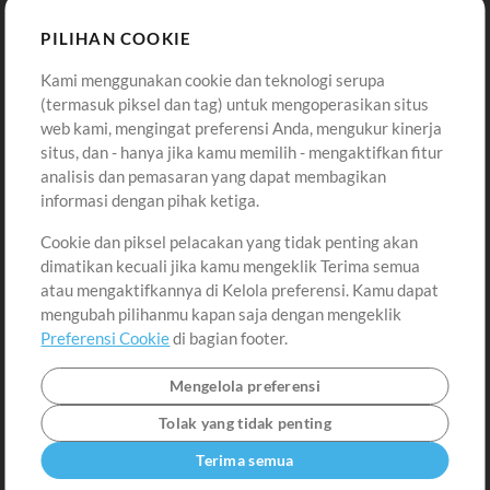
Sound
PILIHAN COOKIE
Kami menggunakan cookie dan teknologi serupa
Pembelian
Akun
(termasuk piksel dan tag) untuk mengoperasikan situs
Beli Kredit
Masuk
web kami, mengingat preferensi Anda, mengukur kinerja
situs, dan - hanya jika kamu memilih - mengaktifkan fitur
Konten Gratis
Daftar
analisis dan pemasaran yang dapat membagikan
Permintaan Lagu
Lihat Keranjang
informasi dengan pihak ketiga.
Cookie dan piksel pelacakan yang tidak penting akan
Lain-lain
dimatikan kecuali jika kamu mengeklik Terima semua
Sesi
atau mengaktifkannya di Kelola preferensi. Kamu dapat
Kirimkan musik kamu
mengubah pilihanmu kapan saja dengan mengeklik
Preferensi Cookie
di bagian footer.
Playlist
MT Conference
Mengelola preferensi
Tolak yang tidak penting
Terima semua