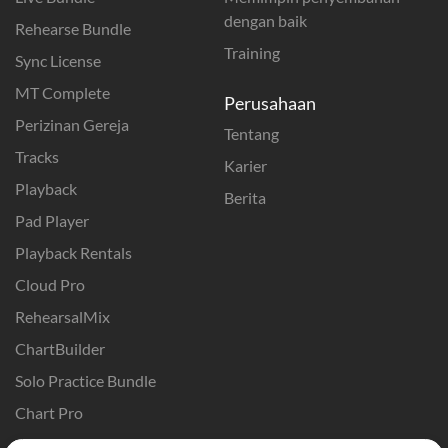
dengan baik
Rehearse Bundle
Training
Sync License
MT Complete
Perusahaan
Perizinan Gereja
Tentang
Tracks
Karier
Playback
Berita
Pad Player
Playback Rentals
Cloud Pro
RehearsalMix
ChartBuilder
Solo Practice Bundle
Chart Pro
Template ProPresenter