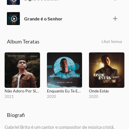
Grande é o Senhor
Album Teratas
Lihat Semua
Não Adoro Por Sinais
Enquanto Eu Te Espero
Onde Estás
2021
2020
2020
Biografi
Gabriel Brito é um cantor e compositor de música cristã,