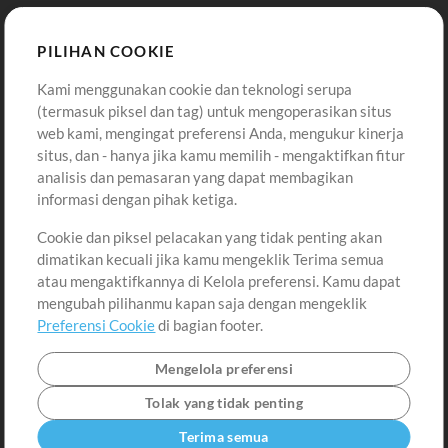
Template ProPresenter
Sound
PILIHAN COOKIE
Kami menggunakan cookie dan teknologi serupa
Pembelian
Akun
(termasuk piksel dan tag) untuk mengoperasikan situs
Beli Kredit
Masuk
web kami, mengingat preferensi Anda, mengukur kinerja
situs, dan - hanya jika kamu memilih - mengaktifkan fitur
Konten Gratis
Daftar
analisis dan pemasaran yang dapat membagikan
Permintaan Lagu
Lihat Keranjang
informasi dengan pihak ketiga.
Cookie dan piksel pelacakan yang tidak penting akan
Lain-lain
dimatikan kecuali jika kamu mengeklik Terima semua
Sesi
atau mengaktifkannya di Kelola preferensi. Kamu dapat
Kirimkan musik kamu
mengubah pilihanmu kapan saja dengan mengeklik
Preferensi Cookie
di bagian footer.
Playlist
MT Conference
Mengelola preferensi
Tolak yang tidak penting
Terima semua