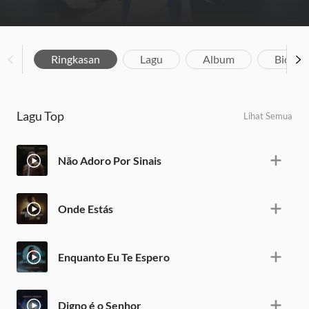
Ringkasan
Lagu
Album
Biograf
Lagu Top
Lihat Semua
Não Adoro Por Sinais
Onde Estás
Enquanto Eu Te Espero
Digno é o Senhor