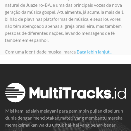
natural de Juazeiro-BA, e uma das principais vozes da nova
Digno é o Senhor
Grande é o Senhor
Incomparável Amor
geração da música gospel. Atualmente, já acumula mais de 1
2021
2021
2021
bilhão de plays nas plataformas de música, e seus louvores
não têm abençoado apenas a igreja brasileira, mas também
pessoas de diferentes nações, levando mensagens de fé
também em espanhol.
Com uma identidade musical marca
Baca lebih lanjut...
Misi kami adalah melayani para pemimpin pujian di seluruh
dunia dengan menciptakan materi yang membantu mereka
memaksimalkan waktu untuk hal-hal yang benar-benar