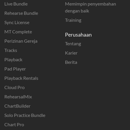
Live Bundle
Memimpin penyembahan
dengan baik
Rehearse Bundle
Training
Sync License
MT Complete
Perusahaan
Perizinan Gereja
Tentang
Tracks
Karier
Playback
Berita
Pad Player
Playback Rentals
Cloud Pro
RehearsalMix
ChartBuilder
Solo Practice Bundle
Chart Pro