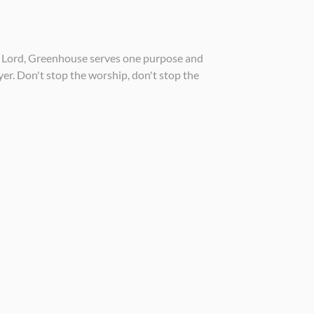
he Lord, Greenhouse serves one purpose and
yer. Don't stop the worship, don't stop the