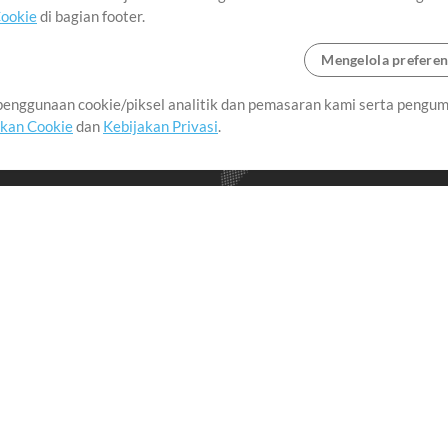
Cookie
di bagian footer.
Mengelola preferen
enggunaan cookie/piksel analitik dan pemasaran kami serta pengum
seluruh dunia dengan
akan Cookie
dan
Kebijakan Privasi
.
imalkan waktu untuk hal-
Pembelian
Akun
B
Beli Kredit
Masuk
an
Konten Gratis
Daftar
Permintaan Lagu
Lihat Keranjang
A