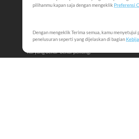
pilihanmu kapan saja dengan mengeklik
Preferensi 
Dengan mengeklik Terima semua, kamu menyetujui p
Misi kami adalah melayani para pemimpin pujian di 
penelusuran seperti yang dijelaskan di bagian
Kebij
menciptakan materi yang membantu mereka memaks
hal yang benar-benar penting.
Up Mix
Produk
Materi
MultiTracks One
Lagu
Live Bundle
Memimpin penyembah
dengan baik
Rehearse Bundle
Training
Sync License