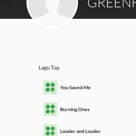
GREENH
Lagu Top
You Saved Me
Burning Ones
Louder and Louder