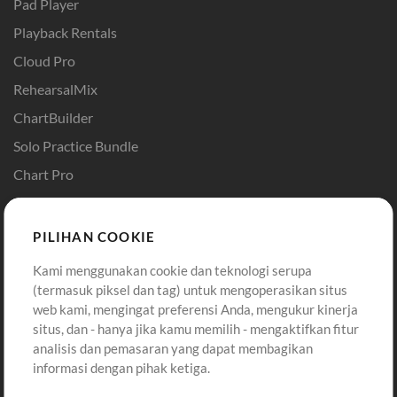
Pad Player
Playback Rentals
Cloud Pro
RehearsalMix
ChartBuilder
Solo Practice Bundle
Chart Pro
Template ProPresenter
Sound
PILIHAN COOKIE
Kami menggunakan cookie dan teknologi serupa
Pembelian
Akun
(termasuk piksel dan tag) untuk mengoperasikan situs
Beli Kredit
Masuk
web kami, mengingat preferensi Anda, mengukur kinerja
situs, dan - hanya jika kamu memilih - mengaktifkan fitur
Konten Gratis
Daftar
analisis dan pemasaran yang dapat membagikan
Permintaan Lagu
Lihat Keranjang
informasi dengan pihak ketiga.