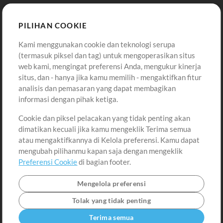
Template ProPresenter
Sound
PILIHAN COOKIE
Kami menggunakan cookie dan teknologi serupa
Pembelian
Akun
(termasuk piksel dan tag) untuk mengoperasikan situs
Beli Kredit
Masuk
web kami, mengingat preferensi Anda, mengukur kinerja
situs, dan - hanya jika kamu memilih - mengaktifkan fitur
Konten Gratis
Daftar
analisis dan pemasaran yang dapat membagikan
Permintaan Lagu
Lihat Keranjang
informasi dengan pihak ketiga.
Cookie dan piksel pelacakan yang tidak penting akan
Lain-lain
dimatikan kecuali jika kamu mengeklik Terima semua
Sesi
atau mengaktifkannya di Kelola preferensi. Kamu dapat
Kirimkan musik kamu
mengubah pilihanmu kapan saja dengan mengeklik
Preferensi Cookie
di bagian footer.
Playlist
MT Conference
Mengelola preferensi
Tolak yang tidak penting
Terima semua