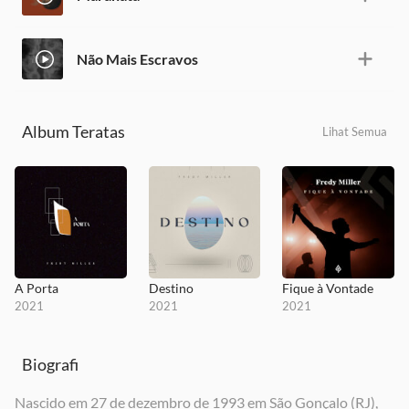
Não Mais Escravos
Album Teratas
Lihat Semua
A Porta
Destino
Fique à Vontade
2021
2021
2021
Biografi
Nascido em 27 de dezembro de 1993 em São Gonçalo (RJ),