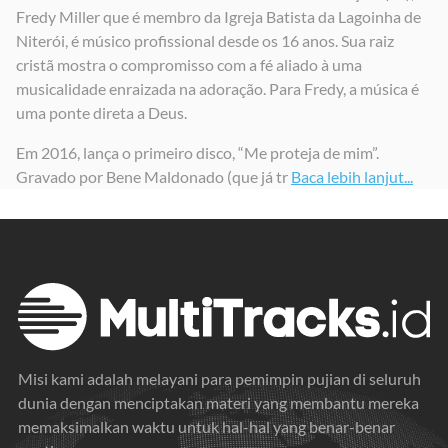
Fredy Miller que é membro da Igreja Batista da Lagoinha de
Maranata
Não Mais Escravos
Tu És Santo
Niterói, é músico profissional desde os 16 anos. Sua raiz
2021
2021
2023
cristã mostra o compromisso com a fé aliado à uma
musicalidade enraizada na adoração. Para Fredy, a música é
uma ponte direta a Deus.
Em 2016, lança o primeiro disco, “Me proteja de mim”.
Gravado por Bene Maldonado (que já tr
Baca lebih lanjut...
Misi kami adalah melayani para pemimpin pujian di seluruh
dunia dengan menciptakan materi yang membantu mereka
memaksimalkan waktu untuk hal-hal yang benar-benar