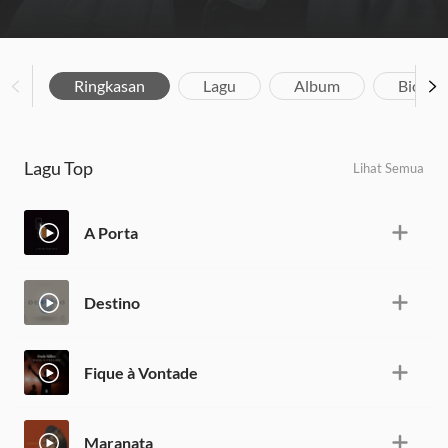
Ringkasan
Lagu
Album
Biograf
Lagu Top
Lihat Semua
A Porta
Destino
Fique à Vontade
Maranata