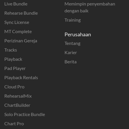
Live Bundle
Memimpin penyembahan
dengan baik
Rehearse Bundle
Training
Sync License
MT Complete
Perusahaan
Perizinan Gereja
Tentang
Tracks
Karier
Playback
Berita
Pad Player
Playback Rentals
Cloud Pro
RehearsalMix
ChartBuilder
Solo Practice Bundle
Chart Pro