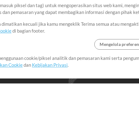
asuk piksel dan tag) untuk mengoperasikan situs web kami, menginga
sis dan pemasaran yang dapat membagikan informasi dengan pihak ket
an dimatikan kecuali jika kamu mengeklik Terima semua atau mengakt
Cookie
di bagian footer.
Mengelola preferen
enggunaan cookie/piksel analitik dan pemasaran kami serta pengum
seluruh dunia dengan
akan Cookie
dan
Kebijakan Privasi
.
imalkan waktu untuk hal-
Pembelian
Akun
B
Beli Kredit
Masuk