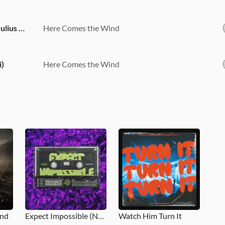
Prophesy (feat. Elijah Seawright & Julius Witherspoon)
Here Comes the Wind
i)
Here Comes the Wind
ind
Expect Impossible (NYE Live)
Watch Him Turn It