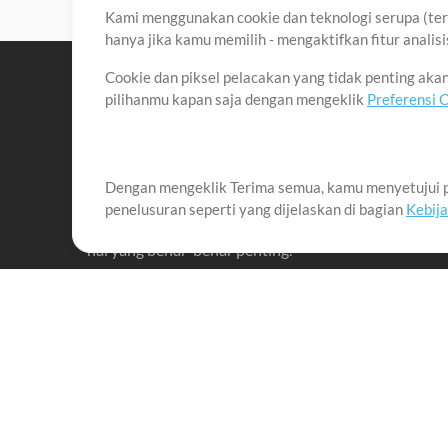
Kami menggunakan cookie dan teknologi serupa (term
hanya jika kamu memilih - mengaktifkan fitur anali
Cookie dan piksel pelacakan yang tidak penting ak
pilihanmu kapan saja dengan mengeklik
Preferensi 
Dengan mengeklik Terima semua, kamu menyetujui p
Misi kami adalah melayani para pemimpin pujian di 
penelusuran seperti yang dijelaskan di bagian
Kebij
menciptakan materi yang membantu mereka memaks
hal yang benar-benar penting.
Up Mix
Produk
Materi
MultiTracks One
Lagu