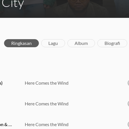
 City
Ringkasan
Lagu
Album
Biografi
n)
Here Comes the Wind
Here Comes the Wind
Holy Ghost (feat. Julius Witherspoon & Whitney Baize Hasley)
Here Comes the Wind