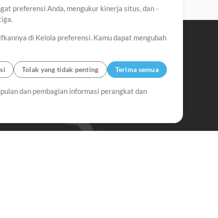
t preferensi Anda, mengukur kinerja situs, dan -
iga.
ifkannya di Kelola preferensi. Kamu dapat mengubah
si
Tolak yang tidak penting
Terima semua
pulan dan pembagian informasi perangkat dan
Up Mix
Minus Mix
Memulai
erlangganan Buletin
MultiTracks.id
Berlangganan