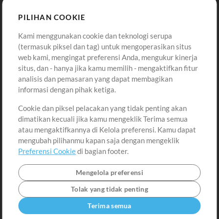
Sound
PILIHAN COOKIE
Kami menggunakan cookie dan teknologi serupa
Pembelian
Akun
(termasuk piksel dan tag) untuk mengoperasikan situs
Beli Kredit
Masuk
web kami, mengingat preferensi Anda, mengukur kinerja
situs, dan - hanya jika kamu memilih - mengaktifkan fitur
Konten Gratis
Daftar
analisis dan pemasaran yang dapat membagikan
Permintaan Lagu
Lihat Keranjang
informasi dengan pihak ketiga.
Cookie dan piksel pelacakan yang tidak penting akan
Lain-lain
dimatikan kecuali jika kamu mengeklik Terima semua
Sesi
atau mengaktifkannya di Kelola preferensi. Kamu dapat
Kirimkan musik kamu
mengubah pilihanmu kapan saja dengan mengeklik
Preferensi Cookie
di bagian footer.
Playlist
MT Conference
Mengelola preferensi
Tolak yang tidak penting
Terima semua