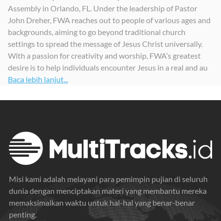
Assembly in Orlando, FL. Under the leadership of Pastor
Hearts Ablaze
Hearts Ablaze (Deluxe Edition)
Hark (Hear the Angels Sing)
John Dreher, FWA reaches out to people of various ages and
2023
2024
2024
backgrounds, aiming to go beyond traditional church
settings to spread the message of Jesus Christ universally.
With a passion for creativity and worship, FWA’s greatest
desire is to help individuals encounter Jesus in a real and au
Baca lebih lanjut...
Misi kami adalah melayani para pemimpin pujian di seluruh
dunia dengan menciptakan materi yang membantu mereka
memaksimalkan waktu untuk hal-hal yang benar-benar
penting.