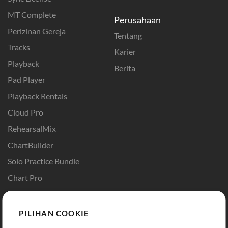
MT Complete
Perusahaan
Perizinan Gereja
Tentang
Tracks
Karier
Playback
Berita
Pad Player
Playback Rentals
Cloud Pro
RehearsalMix
ChartBuilder
Solo Practice Bundle
Chart Pro
Template ProPresenter
Sound
PILIHAN COOKIE