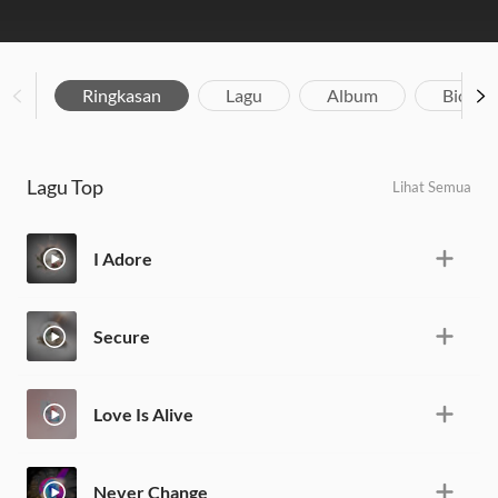
Ringkasan
Lagu
Album
Biograf
Lagu Top
Lihat Semua
I Adore
Secure
Love Is Alive
Never Change