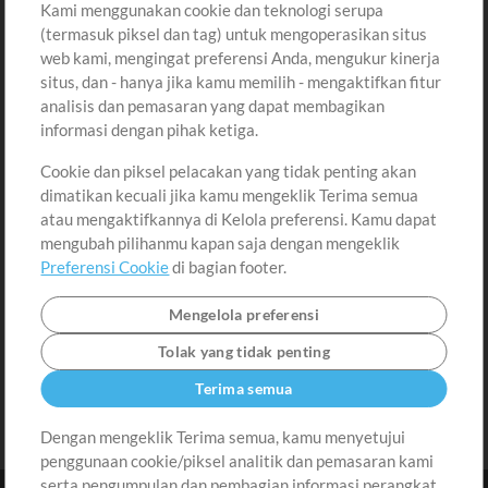
Kami menggunakan cookie dan teknologi serupa
Pembelian
Akun
(termasuk piksel dan tag) untuk mengoperasikan situs
Beli Kredit
Masuk
web kami, mengingat preferensi Anda, mengukur kinerja
situs, dan - hanya jika kamu memilih - mengaktifkan fitur
Konten Gratis
Daftar
analisis dan pemasaran yang dapat membagikan
Permintaan Lagu
Lihat Keranjang
informasi dengan pihak ketiga.
Cookie dan piksel pelacakan yang tidak penting akan
Lain-lain
dimatikan kecuali jika kamu mengeklik Terima semua
Sesi
atau mengaktifkannya di Kelola preferensi. Kamu dapat
Kirimkan musik kamu
mengubah pilihanmu kapan saja dengan mengeklik
Preferensi Cookie
di bagian footer.
Playlist
MT Conference
Mengelola preferensi
Tolak yang tidak penting
Terima semua
Dengan mengeklik Terima semua, kamu menyetujui
penggunaan cookie/piksel analitik dan pemasaran kami
serta pengumpulan dan pembagian informasi perangkat