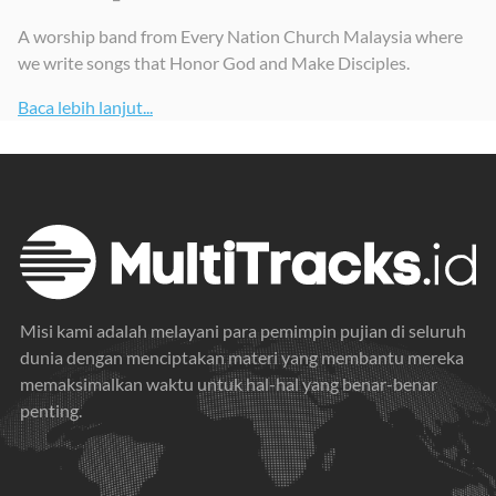
No Matter What, Vol. 1
Love Is Alive
A worship band from Every Nation Church Malaysia where
2023
2019
we write songs that Honor God and Make Disciples.
Baca lebih lanjut...
Misi kami adalah melayani para pemimpin pujian di seluruh
dunia dengan menciptakan materi yang membantu mereka
memaksimalkan waktu untuk hal-hal yang benar-benar
penting.