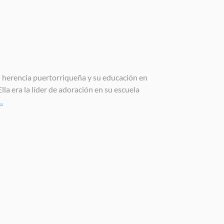
 herencia puertorriqueña y su educación en
a era la líder de adoración en su escuela
.