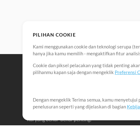
PILIHAN COOKIE
Kami menggunakan cookie dan teknologi serupa (term
hanya jika kamu memilih - mengaktifkan fitur anali
Cookie dan piksel pelacakan yang tidak penting ak
pilihanmu kapan saja dengan mengeklik
Preferensi 
Dengan mengeklik Terima semua, kamu menyetujui p
Misi kami adalah melayani para pemimpin pujian di 
penelusuran seperti yang dijelaskan di bagian
Kebij
menciptakan materi yang membantu mereka memaks
hal yang benar-benar penting.