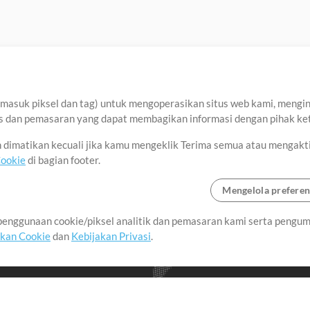
asuk piksel dan tag) untuk mengoperasikan situs web kami, menginga
sis dan pemasaran yang dapat membagikan informasi dengan pihak ket
an dimatikan kecuali jika kamu mengeklik Terima semua atau mengakt
Cookie
di bagian footer.
Mengelola preferen
enggunaan cookie/piksel analitik dan pemasaran kami serta pengum
seluruh dunia dengan
akan Cookie
dan
Kebijakan Privasi
.
imalkan waktu untuk hal-