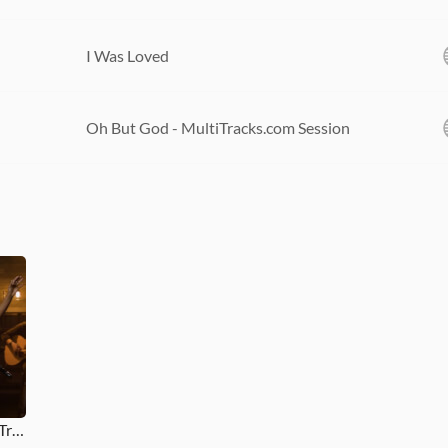
I Was Loved
Oh But God - MultiTracks.com Session
Oh But God - MultiTracks.com Session