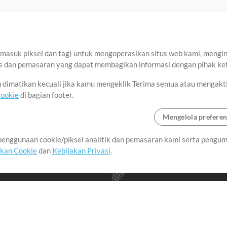
asuk piksel dan tag) untuk mengoperasikan situs web kami, menginga
sis dan pemasaran yang dapat membagikan informasi dengan pihak ket
an dimatikan kecuali jika kamu mengeklik Terima semua atau mengakt
Cookie
di bagian footer.
Mengelola preferen
enggunaan cookie/piksel analitik dan pemasaran kami serta pengum
seluruh dunia dengan
akan Cookie
dan
Kebijakan Privasi
.
imalkan waktu untuk hal-