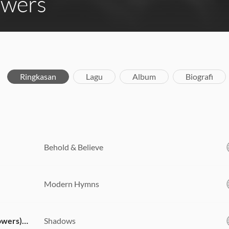
owers
Ringkasan
Lagu
Album
Biografi
Behold & Believe
Modern Hymns
The Great Exchange (feat. Davy Flowers) [Acoustic]
Shadows