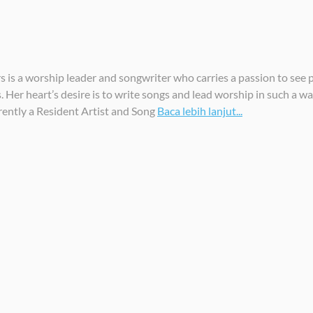
is a worship leader and songwriter who carries a passion to see pe
 Her heart’s desire is to write songs and lead worship in such a 
rently a Resident Artist and Song
Baca lebih lanjut...