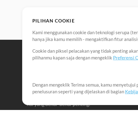
PILIHAN COOKIE
Kami menggunakan cookie dan teknologi serupa (term
hanya jika kamu memilih - mengaktifkan fitur anali
Cookie dan piksel pelacakan yang tidak penting ak
pilihanmu kapan saja dengan mengeklik
Preferensi 
Dengan mengeklik Terima semua, kamu menyetujui p
Misi kami adalah melayani para pemimpin pujian di 
penelusuran seperti yang dijelaskan di bagian
Kebij
menciptakan materi yang membantu mereka memaks
hal yang benar-benar penting.