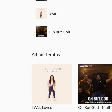
You
Oh But God
Album Teratas
I Was Loved