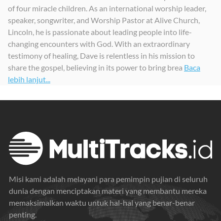
of four miracle children. As an international worship leader,
speaker, songwriter, and Worship Pastor at Alive Church,
Lincoln, he is passionate about leading people into life-
changing encounters with God. With an extraordinary
testimony of healing, Dave is relentless in his mission to
share the gospel, believing in its power to bring brea
Baca
lebih lanjut...
Misi kami adalah melayani para pemimpin pujian di seluruh
dunia dengan menciptakan materi yang membantu mereka
memaksimalkan waktu untuk hal-hal yang benar-benar
penting.