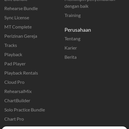
dengan baik
Rehearse Bundle
Training
Sync License
MT Complete
Perusahaan
Perizinan Gereja
Tentang
Tracks
Karier
Playback
Berita
Pad Player
Playback Rentals
Cloud Pro
RehearsalMix
ChartBuilder
Solo Practice Bundle
Chart Pro
Template ProPresenter