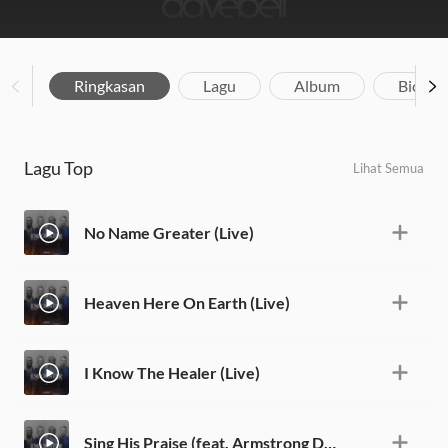
Ringkasan
Lagu
Album
Biograf
Lagu Top
Lihat Semua
No Name Greater (Live)
Heaven Here On Earth (Live)
I Know The Healer (Live)
Sing His Praise (feat. Armstrong Deekor) [Live]