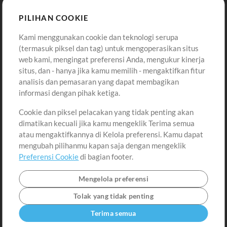
Sound
PILIHAN COOKIE
Kami menggunakan cookie dan teknologi serupa
Pembelian
Akun
(termasuk piksel dan tag) untuk mengoperasikan situs
Beli Kredit
Masuk
web kami, mengingat preferensi Anda, mengukur kinerja
situs, dan - hanya jika kamu memilih - mengaktifkan fitur
Konten Gratis
Daftar
analisis dan pemasaran yang dapat membagikan
Permintaan Lagu
Lihat Keranjang
informasi dengan pihak ketiga.
Cookie dan piksel pelacakan yang tidak penting akan
Lain-lain
dimatikan kecuali jika kamu mengeklik Terima semua
Sesi
atau mengaktifkannya di Kelola preferensi. Kamu dapat
Kirimkan musik kamu
mengubah pilihanmu kapan saja dengan mengeklik
Preferensi Cookie
di bagian footer.
Playlist
MT Conference
Mengelola preferensi
Tolak yang tidak penting
Terima semua