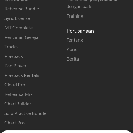
dengan baik
Rehearse Bundle
Training
Sync License
MT Complete
Perusahaan
Perizinan Gereja
Tentang
Tracks
Karier
Playback
Berita
Pad Player
Playback Rentals
Cloud Pro
RehearsalMix
ChartBuilder
Solo Practice Bundle
Chart Pro
Template ProPresenter