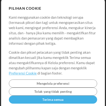
Sound
PILIHAN COOKIE
Kami menggunakan cookie dan teknologi serupa
Pembelian
Akun
(termasuk piksel dan tag) untuk mengoperasikan situs
Beli Kredit
Masuk
web kami, mengingat preferensi Anda, mengukur kinerja
situs, dan - hanya jika kamu memilih - mengaktifkan fitur
Konten Gratis
Daftar
analisis dan pemasaran yang dapat membagikan
Permintaan Lagu
Lihat Keranjang
informasi dengan pihak ketiga.
Cookie dan piksel pelacakan yang tidak penting akan
Lain-lain
dimatikan kecuali jika kamu mengeklik Terima semua
Sesi
atau mengaktifkannya di Kelola preferensi. Kamu dapat
Kirimkan musik kamu
mengubah pilihanmu kapan saja dengan mengeklik
Preferensi Cookie
di bagian footer.
Playlist
MT Conference
Mengelola preferensi
Tolak yang tidak penting
Terima semua