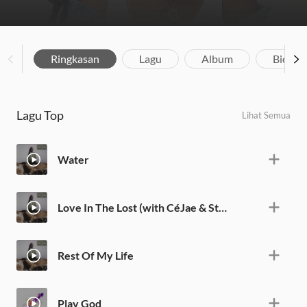
Ringkasan
Lagu
Album
Biograf
Lagu Top
Lihat Semua
Water
Love In The Lost (with CéJae & Stevie Rizo)
Rest Of My Life
Play God