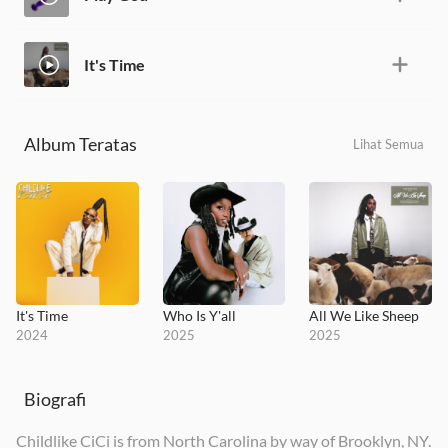
It's Time
Album Teratas
Lihat Semua
It's Time
Who Is Y'all
All We Like Sheep
2024
2025
2025
Biografi
Childlike CiCi is from North Carolina by way of Brooklyn, NY.