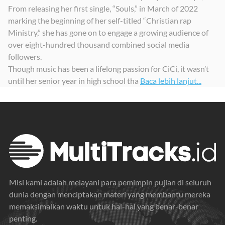
From releasing her first single, “Souls,” in March of 2022
marking the beginning of her self-titled “Christian rap
Ministry,” she has gone on to engage a growing audience of
over eight-hundred thousand combined social media
followers.
Though music has been a lifelong passion for CiCi, it wasn’t
until her senior year in high school tha
Baca lebih lanjut...
Misi kami adalah melayani para pemimpin pujian di seluruh
dunia dengan menciptakan materi yang membantu mereka
memaksimalkan waktu untuk hal-hal yang benar-benar
penting.