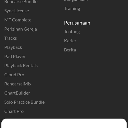
Rehearse Bundle
Training
Sync License
MT Complete
Perusahaan
Perizinan Gereja
Tentang
Tracks
Karier
Playback
Berita
Pad Player
Playback Rentals
Cloud Pro
RehearsalMix
ChartBuilder
Solo Practice Bundle
Chart Pro
Template ProPresenter