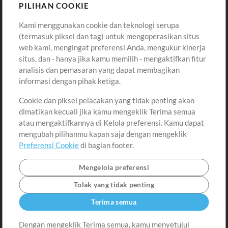
Sound
PILIHAN COOKIE
Kami menggunakan cookie dan teknologi serupa
Pembelian
Akun
(termasuk piksel dan tag) untuk mengoperasikan situs
Beli Kredit
Masuk
web kami, mengingat preferensi Anda, mengukur kinerja
situs, dan - hanya jika kamu memilih - mengaktifkan fitur
Konten Gratis
Daftar
analisis dan pemasaran yang dapat membagikan
Permintaan Lagu
Lihat Keranjang
informasi dengan pihak ketiga.
Cookie dan piksel pelacakan yang tidak penting akan
Lain-lain
dimatikan kecuali jika kamu mengeklik Terima semua
Sesi
atau mengaktifkannya di Kelola preferensi. Kamu dapat
Kirimkan musik kamu
mengubah pilihanmu kapan saja dengan mengeklik
Preferensi Cookie
di bagian footer.
Playlist
MT Conference
Mengelola preferensi
Tolak yang tidak penting
Terima semua
Dengan mengeklik Terima semua, kamu menyetujui