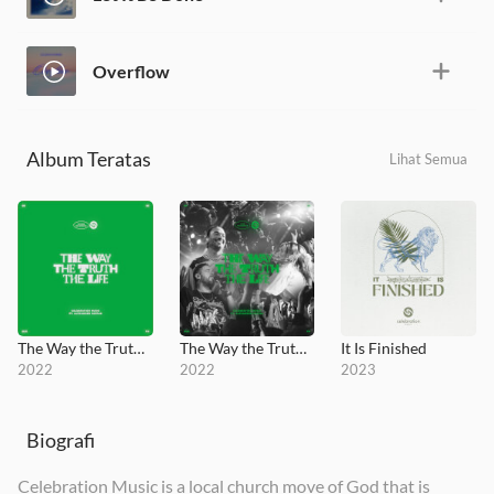
Overflow
Album Teratas
Lihat Semua
The Way the Truth the Life
The Way the Truth the Life (Live)
It Is Finished
2022
2022
2023
Biografi
Celebration Music is a local church move of God that is