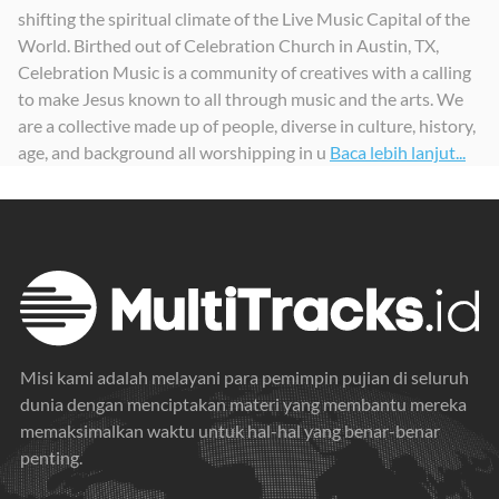
shifting the spiritual climate of the Live Music Capital of the
Let It Be Done
Overflow
It Is Finished (Live)
World. Birthed out of Celebration Church in Austin, TX,
2023
2023
2023
Celebration Music is a community of creatives with a calling
to make Jesus known to all through music and the arts. We
are a collective made up of people, diverse in culture, history,
age, and background all worshipping in u
Baca lebih lanjut...
Misi kami adalah melayani para pemimpin pujian di seluruh
dunia dengan menciptakan materi yang membantu mereka
memaksimalkan waktu untuk hal-hal yang benar-benar
penting.