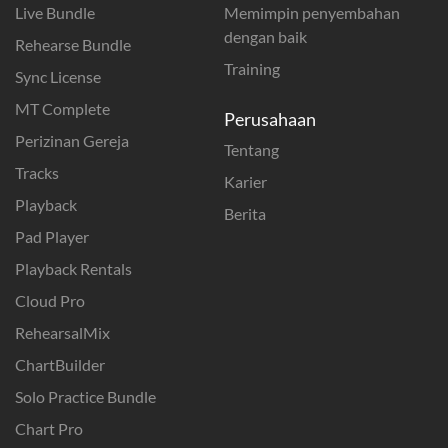
Live Bundle
Memimpin penyembahan
dengan baik
Rehearse Bundle
Training
Sync License
MT Complete
Perusahaan
Perizinan Gereja
Tentang
Tracks
Karier
Playback
Berita
Pad Player
Playback Rentals
Cloud Pro
RehearsalMix
ChartBuilder
Solo Practice Bundle
Chart Pro