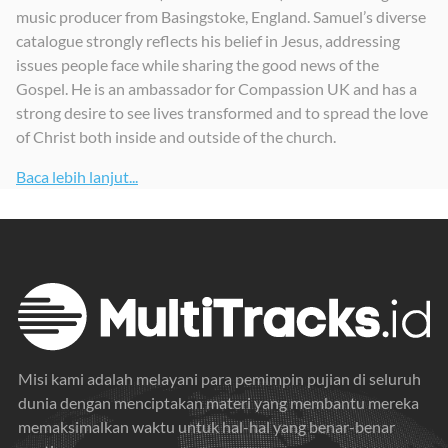
music producer from Basingstoke, England. Samuel’s diverse
catalogue strongly reflects his belief in Jesus, addressing
issues people face while sharing the good news of the
Gospel. He is an ambassador for Compassion UK and has a
strong desire to see lives transformed and to spread the love
of Christ both inside and outside of the church.
Baca lebih lanjut...
Misi kami adalah melayani para pemimpin pujian di seluruh
dunia dengan menciptakan materi yang membantu mereka
memaksimalkan waktu untuk hal-hal yang benar-benar