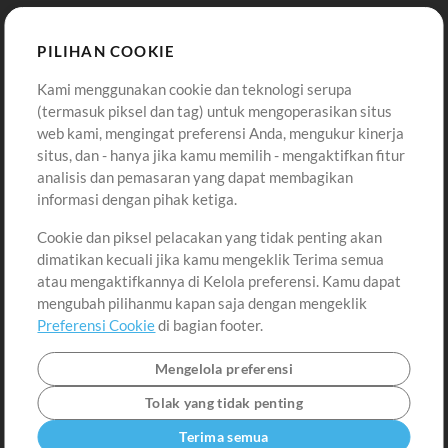
Template ProPresenter
Sound
PILIHAN COOKIE
Kami menggunakan cookie dan teknologi serupa
Pembelian
Akun
(termasuk piksel dan tag) untuk mengoperasikan situs
Beli Kredit
Masuk
web kami, mengingat preferensi Anda, mengukur kinerja
situs, dan - hanya jika kamu memilih - mengaktifkan fitur
Konten Gratis
Daftar
analisis dan pemasaran yang dapat membagikan
Permintaan Lagu
Lihat Keranjang
informasi dengan pihak ketiga.
Cookie dan piksel pelacakan yang tidak penting akan
Lain-lain
dimatikan kecuali jika kamu mengeklik Terima semua
Sesi
atau mengaktifkannya di Kelola preferensi. Kamu dapat
Kirimkan musik kamu
mengubah pilihanmu kapan saja dengan mengeklik
Preferensi Cookie
di bagian footer.
Playlist
MT Conference
Mengelola preferensi
Tolak yang tidak penting
Terima semua