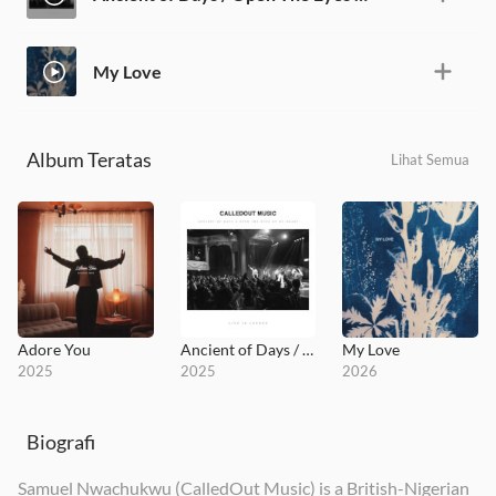
My Love
Album Teratas
Lihat Semua
Adore You
Ancient of Days / Open The Eyes of My Heart
My Love
2025
2025
2026
Biografi
Samuel Nwachukwu (CalledOut Music) is a British-Nigerian