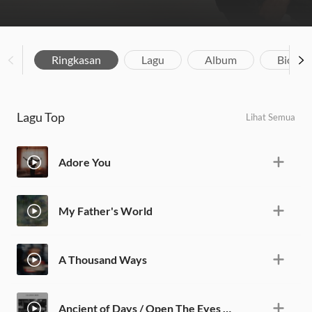
Ringkasan
Lagu
Album
Biograf
Lagu Top
Lihat Semua
Adore You
My Father's World
A Thousand Ways
Ancient of Days / Open The Eyes of My Heart