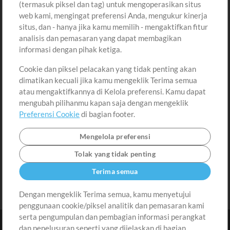
(termasuk piksel dan tag) untuk mengoperasikan situs
Beli Kredit
Masuk
web kami, mengingat preferensi Anda, mengukur kinerja
situs, dan - hanya jika kamu memilih - mengaktifkan fitur
Konten Gratis
Daftar
analisis dan pemasaran yang dapat membagikan
Permintaan Lagu
Lihat Keranjang
informasi dengan pihak ketiga.
Cookie dan piksel pelacakan yang tidak penting akan
Lain-lain
dimatikan kecuali jika kamu mengeklik Terima semua
Sesi
atau mengaktifkannya di Kelola preferensi. Kamu dapat
Kirimkan musik kamu
mengubah pilihanmu kapan saja dengan mengeklik
Preferensi Cookie
di bagian footer.
Playlist
MT Conference
Mengelola preferensi
Tolak yang tidak penting
Terima semua
Dengan mengeklik Terima semua, kamu menyetujui
penggunaan cookie/piksel analitik dan pemasaran kami
serta pengumpulan dan pembagian informasi perangkat
dan penelusuran seperti yang dijelaskan di bagian