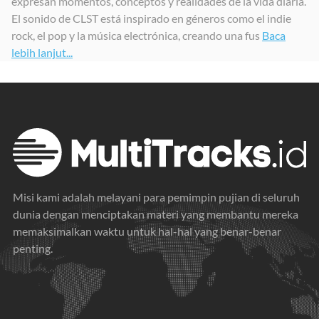
expresan momentos, conceptos y realidades de la vida diaria.
El sonido de CLST está inspirado en géneros como el indie
rock, el pop y la música electrónica, creando una fus
Baca
lebih lanjut...
Misi kami adalah melayani para pemimpin pujian di seluruh
dunia dengan menciptakan materi yang membantu mereka
memaksimalkan waktu untuk hal-hal yang benar-benar
penting.