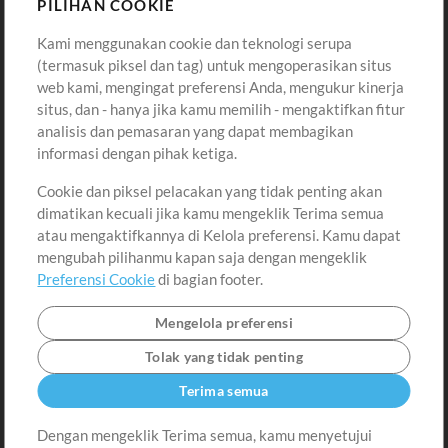
PILIHAN COOKIE
Kami menggunakan cookie dan teknologi serupa
Pembelian
Akun
(termasuk piksel dan tag) untuk mengoperasikan situs
Beli Kredit
Masuk
web kami, mengingat preferensi Anda, mengukur kinerja
situs, dan - hanya jika kamu memilih - mengaktifkan fitur
Konten Gratis
Daftar
analisis dan pemasaran yang dapat membagikan
Permintaan Lagu
Lihat Keranjang
informasi dengan pihak ketiga.
Cookie dan piksel pelacakan yang tidak penting akan
Lain-lain
dimatikan kecuali jika kamu mengeklik Terima semua
Sesi
atau mengaktifkannya di Kelola preferensi. Kamu dapat
Kirimkan musik kamu
mengubah pilihanmu kapan saja dengan mengeklik
Preferensi Cookie
di bagian footer.
Playlist
MT Conference
Mengelola preferensi
Tolak yang tidak penting
Terima semua
Dengan mengeklik Terima semua, kamu menyetujui