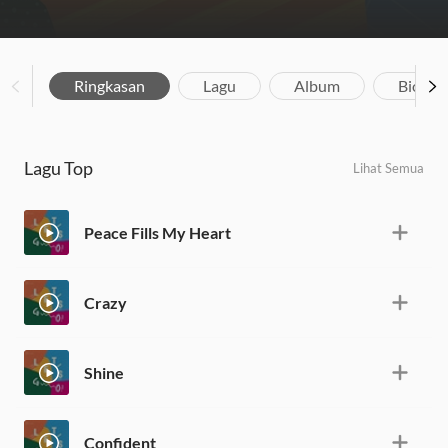
Ringkasan
Lagu
Album
Biograf
Lagu Top
Lihat Semua
Peace Fills My Heart
Crazy
Shine
Confident