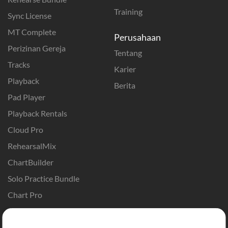
Training
Sync License
MT Complete
Perusahaan
Perizinan Gereja
Tentang
Tracks
Karier
Playback
Berita
Pad Player
Playback Rentals
Cloud Pro
RehearsalMix
ChartBuilder
Solo Practice Bundle
Chart Pro
Template ProPresenter
Sound