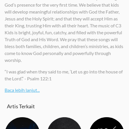
God’s presence for the very first time. We believe that kids
will develop meaningful relationships with God the Father,
Jesus and the Holy Spirit; and that they will accept Him as
their King, trusting Him with all their heart. The music of C3
Kids is bright, joyful, fun, catchy, and filled with the powerful
Truth of God and His Word. We pray that these songs will
bless both families, children, and children’s ministries, as kids
come to know God personally and powerfully through
worship.
“I was glad when they said to me, ‘Let us go into the house of
the Lord’.” - Psalm 122:1
Baca lebih lanjut...
Artis Terkait