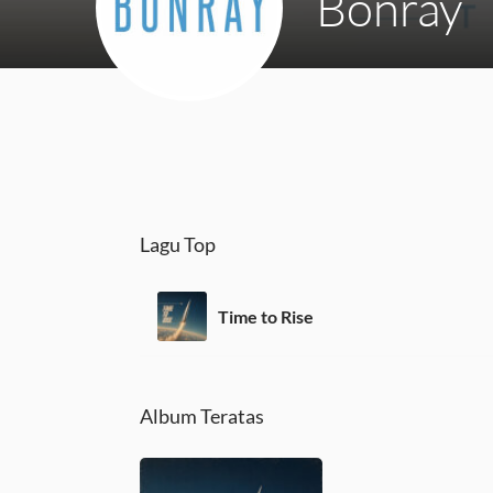
Bonray
Lagu Top
Time to Rise
Album Teratas