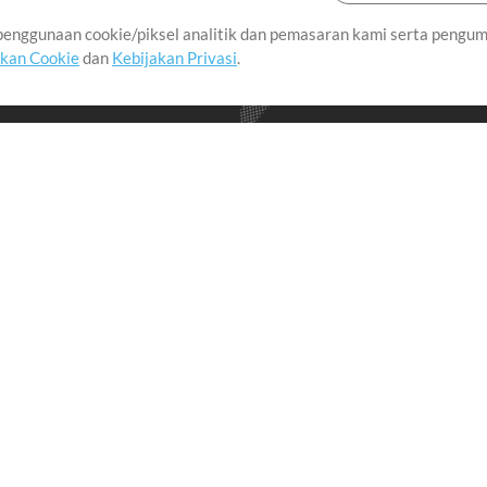
enggunaan cookie/piksel analitik dan pemasaran kami serta pengum
seluruh dunia dengan
akan Cookie
dan
Kebijakan Privasi
.
imalkan waktu untuk hal-
Pembelian
Akun
B
Beli Kredit
Masuk
an
Konten Gratis
Daftar
Permintaan Lagu
Lihat Keranjang
A
L
Lain-lain
Sesi