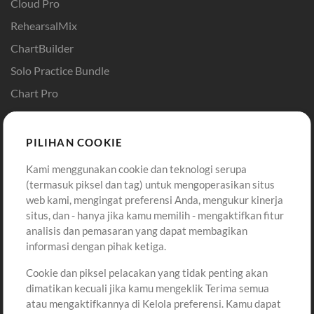
Cloud Pro
RehearsalMix
ChartBuilder
Solo Practice Bundle
Chart Pro
Template ProPresenter
Sound
PILIHAN COOKIE
Kami menggunakan cookie dan teknologi serupa
Pembelian
Akun
(termasuk piksel dan tag) untuk mengoperasikan situs
Beli Kredit
Masuk
web kami, mengingat preferensi Anda, mengukur kinerja
situs, dan - hanya jika kamu memilih - mengaktifkan fitur
Konten Gratis
Daftar
analisis dan pemasaran yang dapat membagikan
Permintaan Lagu
Lihat Keranjang
informasi dengan pihak ketiga.
Cookie dan piksel pelacakan yang tidak penting akan
Lain-lain
dimatikan kecuali jika kamu mengeklik Terima semua
Sesi
atau mengaktifkannya di Kelola preferensi. Kamu dapat