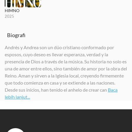
HIMNO
2025
Biografi
Andrés y Andrea son un dúo cristiano conformado por
esposos, cuyo deseo es llevar esperanza, verdad y la
presencia de Dios a través de la música. Su historia no solo es
una de amor entre ellos, sino también de amor por la obra del
Reino. Aman y sirven a la Iglesia local, creyendo firmemente
que todo comienza en casa y se extiende a las naciones.
Desde sus inicios, han tenido el anhelo de crear can
Baca
lebih lanjut...