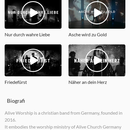
Gott ist so viel mehr
Gott ist so viel mehr (Acoustic Sessions)
2021
2021
Nur durch wahre Liebe
Asche wird zu Gold
Friedefürst
Näher an dein Herz
Biografi
Alive Worship is a christian band from Germany, founded in
2016.
It embodies the worship ministry of Alive Church Germany