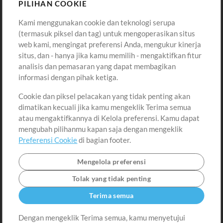
Sound
PILIHAN COOKIE
Kami menggunakan cookie dan teknologi serupa
Pembelian
Akun
(termasuk piksel dan tag) untuk mengoperasikan situs
Beli Kredit
Masuk
web kami, mengingat preferensi Anda, mengukur kinerja
situs, dan - hanya jika kamu memilih - mengaktifkan fitur
Konten Gratis
Daftar
analisis dan pemasaran yang dapat membagikan
Permintaan Lagu
Lihat Keranjang
informasi dengan pihak ketiga.
Cookie dan piksel pelacakan yang tidak penting akan
Lain-lain
dimatikan kecuali jika kamu mengeklik Terima semua
Sesi
atau mengaktifkannya di Kelola preferensi. Kamu dapat
Kirimkan musik kamu
mengubah pilihanmu kapan saja dengan mengeklik
Preferensi Cookie
di bagian footer.
Playlist
MT Conference
Mengelola preferensi
Tolak yang tidak penting
Terima semua
Dengan mengeklik Terima semua, kamu menyetujui