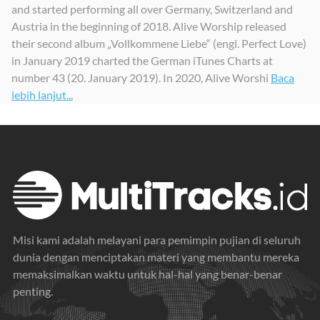
and started performing all over Germany, Switzerland and
Austria in the beginning of 2018. Alive Worship released
their second album „Vollkommene Liebe“ (engl. Perfect Love)
in January 2019 charted the German iTunes Charts at
number 43 (20. January 2019). In 2020, Alive Worshi
Baca
lebih lanjut...
Misi kami adalah melayani para pemimpin pujian di seluruh
dunia dengan menciptakan materi yang membantu mereka
memaksimalkan waktu untuk hal-hal yang benar-benar
penting.