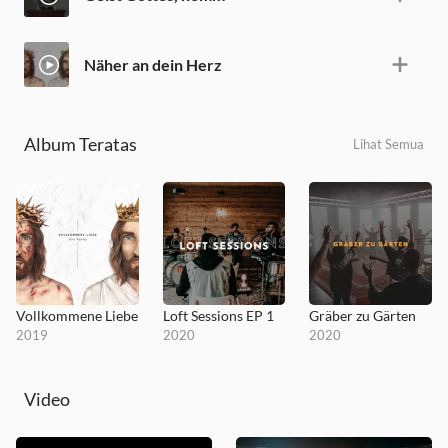
Näher an dein Herz
Album Teratas
Lihat Semua
Vollkommene Liebe
Loft Sessions EP 1
Gräber zu Gärten
2019
2020
2020
Video