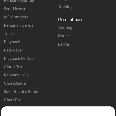
Rehearse Bundle
Training
Sync License
MT Complete
Perusahaan
Perizinan Gereja
Tentang
Tracks
Karier
Playback
Berita
Pad Player
Playback Rentals
Cloud Pro
RehearsalMix
ChartBuilder
Solo Practice Bundle
Chart Pro
Template ProPresenter