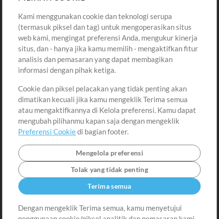
Kami menggunakan cookie dan teknologi serupa
Pembelian
Akun
(termasuk piksel dan tag) untuk mengoperasikan situs
Beli Kredit
Masuk
web kami, mengingat preferensi Anda, mengukur kinerja
situs, dan - hanya jika kamu memilih - mengaktifkan fitur
Konten Gratis
Daftar
analisis dan pemasaran yang dapat membagikan
Permintaan Lagu
Lihat Keranjang
informasi dengan pihak ketiga.
Cookie dan piksel pelacakan yang tidak penting akan
Lain-lain
dimatikan kecuali jika kamu mengeklik Terima semua
Sesi
atau mengaktifkannya di Kelola preferensi. Kamu dapat
Kirimkan musik kamu
mengubah pilihanmu kapan saja dengan mengeklik
Preferensi Cookie
di bagian footer.
Playlist
MT Conference
Mengelola preferensi
Tolak yang tidak penting
Terima semua
Dengan mengeklik Terima semua, kamu menyetujui
penggunaan cookie/piksel analitik dan pemasaran kami