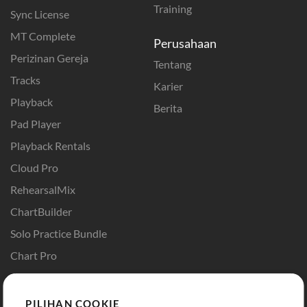
Training
Sync License
MT Complete
Perusahaan
Perizinan Gereja
Tentang
Tracks
Karier
Playback
Berita
Pad Player
Playback Rentals
Cloud Pro
RehearsalMix
ChartBuilder
Solo Practice Bundle
Chart Pro
Template ProPresenter
Sound
PILIHAN COOKIE