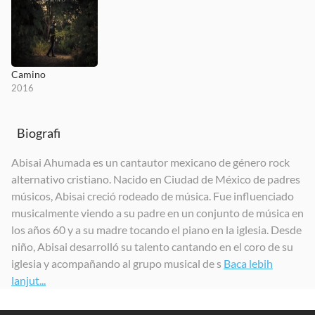
Camino
2016
Biografi
Abisai Ahumada es un cantautor mexicano de género rock
alternativo cristiano. Nacido en Ciudad de México de padres
músicos, Abisai creció rodeado de música. Fue influenciado
musicalmente viendo a su padre en un conjunto de música en
los años 60 y a su madre tocando el piano en la iglesia. Desde
niño, Abisai desarrolló su talento cantando en el coro de su
iglesia y acompañando al grupo musical de s
Baca lebih
lanjut...