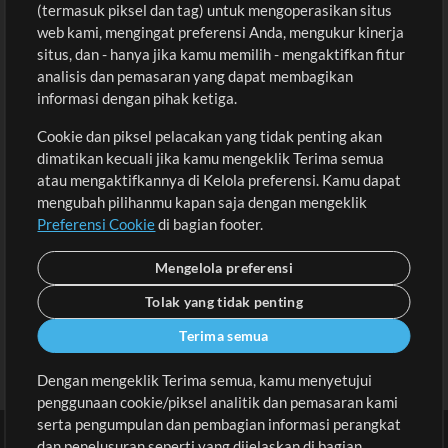
(termasuk piksel dan tag) untuk mengoperasikan situs
Beli Kredit
Masuk
web kami, mengingat preferensi Anda, mengukur kinerja
situs, dan - hanya jika kamu memilih - mengaktifkan fitur
Konten Gratis
Daftar
analisis dan pemasaran yang dapat membagikan
Permintaan Lagu
Lihat Keranjang
informasi dengan pihak ketiga.
Cookie dan piksel pelacakan yang tidak penting akan
Lain-lain
dimatikan kecuali jika kamu mengeklik Terima semua
Sesi
atau mengaktifkannya di Kelola preferensi. Kamu dapat
Kirimkan musik kamu
mengubah pilihanmu kapan saja dengan mengeklik
Preferensi Cookie
di bagian footer.
Playlist
MT Conference
Mengelola preferensi
Tolak yang tidak penting
Terima semua
Dengan mengeklik Terima semua, kamu menyetujui
penggunaan cookie/piksel analitik dan pemasaran kami
serta pengumpulan dan pembagian informasi perangkat
dan penelusuran seperti yang dijelaskan di bagian