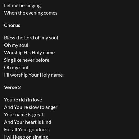
Let me be singing
When the evening comes
Chorus
Bless the Lord oh my soul
Oh my soul
Worship His Holy name
Sing like never before
Oh my soul
I'll worship Your Holy name
Verse 2
You're rich in love
And You're slow to anger
Your name is great
And Your heart is kind
For all Your goodness
I will keep on singing