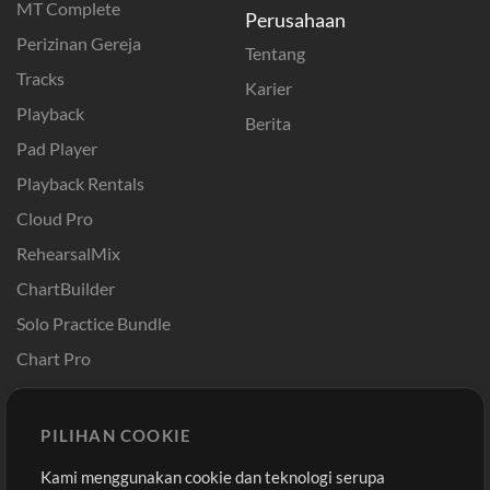
MT Complete
Perusahaan
Perizinan Gereja
Tentang
Tracks
Karier
Playback
Berita
Pad Player
Playback Rentals
Cloud Pro
RehearsalMix
ChartBuilder
Solo Practice Bundle
Chart Pro
Template ProPresenter
Sound
PILIHAN COOKIE
Kami menggunakan cookie dan teknologi serupa
Pembelian
Akun