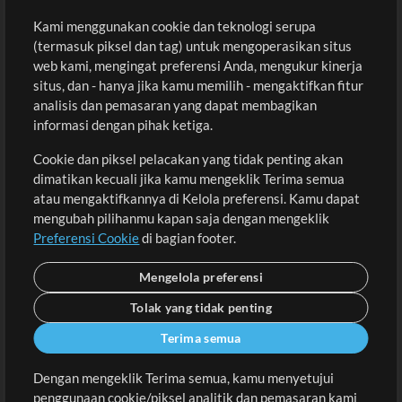
Kami menggunakan cookie dan teknologi serupa
Pembelian
Akun
(termasuk piksel dan tag) untuk mengoperasikan situs
Beli Kredit
Masuk
web kami, mengingat preferensi Anda, mengukur kinerja
situs, dan - hanya jika kamu memilih - mengaktifkan fitur
Konten Gratis
Daftar
analisis dan pemasaran yang dapat membagikan
Permintaan Lagu
Lihat Keranjang
informasi dengan pihak ketiga.
Cookie dan piksel pelacakan yang tidak penting akan
Lain-lain
dimatikan kecuali jika kamu mengeklik Terima semua
Sesi
atau mengaktifkannya di Kelola preferensi. Kamu dapat
Kirimkan musik kamu
mengubah pilihanmu kapan saja dengan mengeklik
Preferensi Cookie
di bagian footer.
Playlist
MT Conference
Mengelola preferensi
Tolak yang tidak penting
Terima semua
Dengan mengeklik Terima semua, kamu menyetujui
penggunaan cookie/piksel analitik dan pemasaran kami