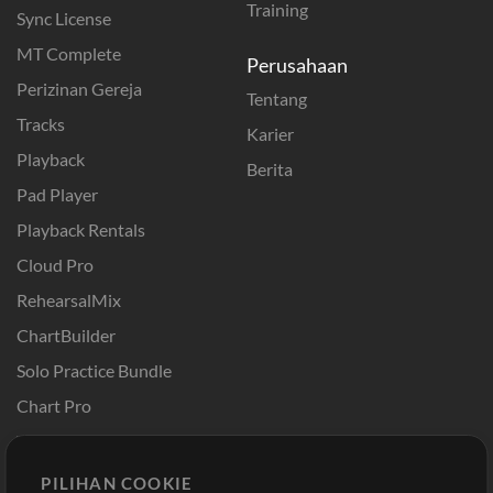
Training
Sync License
MT Complete
Perusahaan
Perizinan Gereja
Tentang
Tracks
Karier
Playback
Berita
Pad Player
Playback Rentals
Cloud Pro
RehearsalMix
ChartBuilder
Solo Practice Bundle
Chart Pro
Template ProPresenter
Sound
PILIHAN COOKIE