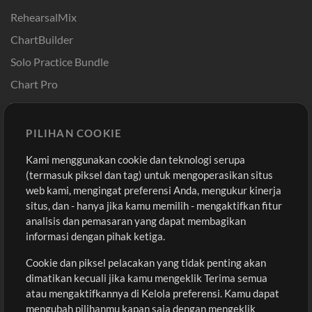
RehearsalMix
ChartBuilder
Solo Practice Bundle
Chart Pro
Template ProPresenter
Sound
PILIHAN COOKIE
Kami menggunakan cookie dan teknologi serupa
Pembelian
Akun
(termasuk piksel dan tag) untuk mengoperasikan situs
Beli Kredit
Masuk
web kami, mengingat preferensi Anda, mengukur kinerja
situs, dan - hanya jika kamu memilih - mengaktifkan fitur
Konten Gratis
Daftar
analisis dan pemasaran yang dapat membagikan
Permintaan Lagu
Lihat Keranjang
informasi dengan pihak ketiga.
Cookie dan piksel pelacakan yang tidak penting akan
Lain-lain
dimatikan kecuali jika kamu mengeklik Terima semua
Sesi
atau mengaktifkannya di Kelola preferensi. Kamu dapat
Kirimkan musik kamu
mengubah pilihanmu kapan saja dengan mengeklik