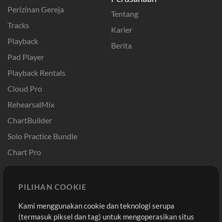
Perizinan Gereja
Tentang
Tracks
Karier
Playback
Berita
Pad Player
Playback Rentals
Cloud Pro
RehearsalMix
ChartBuilder
Solo Practice Bundle
Chart Pro
Template ProPresenter
Sound
PILIHAN COOKIE
Kami menggunakan cookie dan teknologi serupa
Pembelian
Akun
(termasuk piksel dan tag) untuk mengoperasikan situs