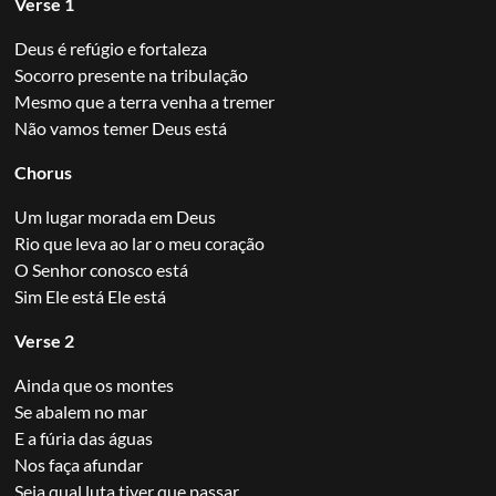
Verse 1
Deus é refúgio e fortaleza
Socorro presente na tribulação
Mesmo que a terra venha a tremer
Não vamos temer Deus está
Chorus
Um lugar morada em Deus
Rio que leva ao lar o meu coração
O Senhor conosco está
Sim Ele está Ele está
Verse 2
Ainda que os montes
Se abalem no mar
E a fúria das águas
Nos faça afundar
Seja qual luta tiver que passar