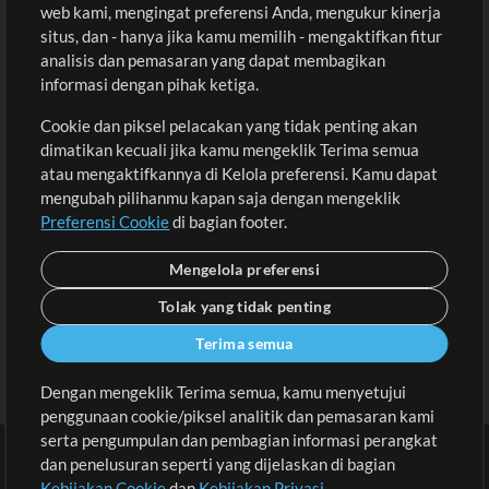
Beli Kredit
Masuk
web kami, mengingat preferensi Anda, mengukur kinerja
situs, dan - hanya jika kamu memilih - mengaktifkan fitur
Konten Gratis
Daftar
analisis dan pemasaran yang dapat membagikan
Permintaan Lagu
Lihat Keranjang
informasi dengan pihak ketiga.
Cookie dan piksel pelacakan yang tidak penting akan
Lain-lain
dimatikan kecuali jika kamu mengeklik Terima semua
Sesi
atau mengaktifkannya di Kelola preferensi. Kamu dapat
Kirimkan musik kamu
mengubah pilihanmu kapan saja dengan mengeklik
Preferensi Cookie
di bagian footer.
Playlist
MT Conference
Mengelola preferensi
Tolak yang tidak penting
Terima semua
Dengan mengeklik Terima semua, kamu menyetujui
penggunaan cookie/piksel analitik dan pemasaran kami
serta pengumpulan dan pembagian informasi perangkat
dan penelusuran seperti yang dijelaskan di bagian
Kebijakan Cookie
dan
Kebijakan Privasi
.