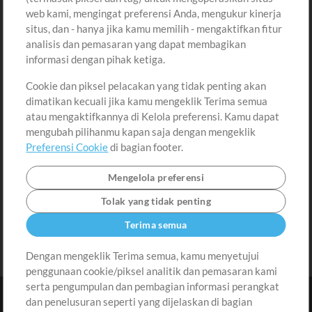
Beli Kredit
Masuk
web kami, mengingat preferensi Anda, mengukur kinerja
situs, dan - hanya jika kamu memilih - mengaktifkan fitur
Konten Gratis
Daftar
analisis dan pemasaran yang dapat membagikan
Permintaan Lagu
Lihat Keranjang
informasi dengan pihak ketiga.
Cookie dan piksel pelacakan yang tidak penting akan
Lain-lain
dimatikan kecuali jika kamu mengeklik Terima semua
Sesi
atau mengaktifkannya di Kelola preferensi. Kamu dapat
Kirimkan musik kamu
mengubah pilihanmu kapan saja dengan mengeklik
Preferensi Cookie
di bagian footer.
Playlist
MT Conference
Mengelola preferensi
Tolak yang tidak penting
Terima semua
Dengan mengeklik Terima semua, kamu menyetujui
penggunaan cookie/piksel analitik dan pemasaran kami
serta pengumpulan dan pembagian informasi perangkat
dan penelusuran seperti yang dijelaskan di bagian