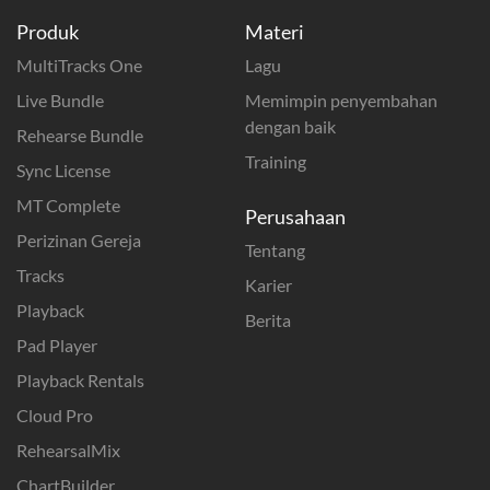
Produk
Materi
MultiTracks One
Lagu
Live Bundle
Memimpin penyembahan
dengan baik
Rehearse Bundle
Training
Sync License
MT Complete
Perusahaan
Perizinan Gereja
Tentang
Tracks
Karier
Playback
Berita
Pad Player
Playback Rentals
Cloud Pro
RehearsalMix
ChartBuilder