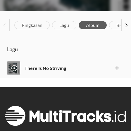
Ringkasan
Lagu
Album
Biograf
Lagu
There Is No Striving