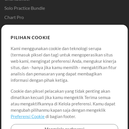
Solo Practice Bundle
Chart Pro
Template ProPresenter
Sound
PILIHAN COOKIE
Kami menggunakan cookie dan teknologi serupa
Pembelian
Akun
(termasuk piksel dan tag) untuk mengoperasikan situs
Beli Kredit
Masuk
web kami, mengingat preferensi Anda, mengukur kinerja
situs, dan - hanya jika kamu memilih - mengaktifkan fitur
Konten Gratis
Daftar
analisis dan pemasaran yang dapat membagikan
Permintaan Lagu
Lihat Keranjang
informasi dengan pihak ketiga.
Cookie dan piksel pelacakan yang tidak penting akan
Lain-lain
dimatikan kecuali jika kamu mengeklik Terima semua
Sesi
atau mengaktifkannya di Kelola preferensi. Kamu dapat
Kirimkan musik kamu
mengubah pilihanmu kapan saja dengan mengeklik
Preferensi Cookie
di bagian footer.
Playlist
MT Conference
Mengelola preferensi