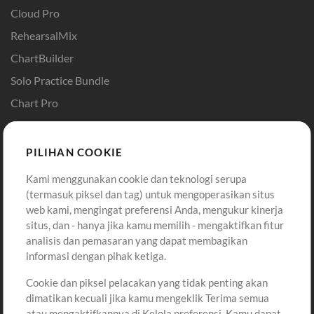
Cloud Pro
RehearsalMix
ChartBuilder
Solo Practice Bundle
Chart Pro
Template ProPresenter
Sound
PILIHAN COOKIE
Kami menggunakan cookie dan teknologi serupa
Pembelian
Akun
(termasuk piksel dan tag) untuk mengoperasikan situs
Beli Kredit
Masuk
web kami, mengingat preferensi Anda, mengukur kinerja
situs, dan - hanya jika kamu memilih - mengaktifkan fitur
Konten Gratis
Daftar
analisis dan pemasaran yang dapat membagikan
Permintaan Lagu
Lihat Keranjang
informasi dengan pihak ketiga.
Cookie dan piksel pelacakan yang tidak penting akan
Lain-lain
dimatikan kecuali jika kamu mengeklik Terima semua
Sesi
atau mengaktifkannya di Kelola preferensi. Kamu dapat