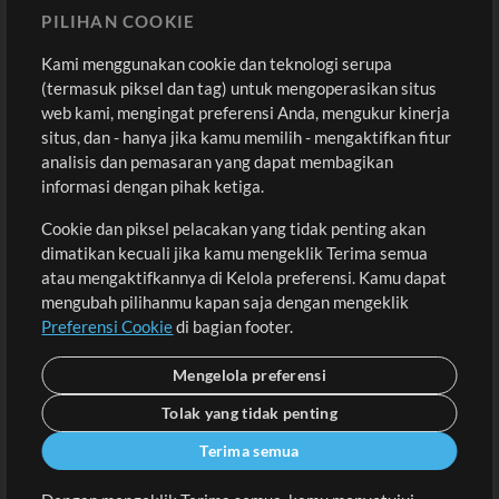
Sound
PILIHAN COOKIE
Kami menggunakan cookie dan teknologi serupa
Pembelian
Akun
(termasuk piksel dan tag) untuk mengoperasikan situs
Beli Kredit
Masuk
web kami, mengingat preferensi Anda, mengukur kinerja
situs, dan - hanya jika kamu memilih - mengaktifkan fitur
Konten Gratis
Daftar
analisis dan pemasaran yang dapat membagikan
Permintaan Lagu
Lihat Keranjang
informasi dengan pihak ketiga.
Cookie dan piksel pelacakan yang tidak penting akan
Lain-lain
dimatikan kecuali jika kamu mengeklik Terima semua
Sesi
atau mengaktifkannya di Kelola preferensi. Kamu dapat
Kirimkan musik kamu
mengubah pilihanmu kapan saja dengan mengeklik
Preferensi Cookie
di bagian footer.
Playlist
MT Conference
Mengelola preferensi
Tolak yang tidak penting
Terima semua