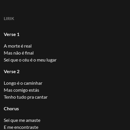
LIRIK
Verse 1
A morte é real
Mas não é final
Sei que o céu é o meu lugar
Verse 2
Longo é o caminhar
Mas comigo estás
Tenho tudo pra cantar
Chorus
Sei que me amaste
E me encontraste