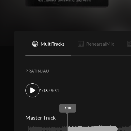
I
MultiTracks
RehearsalMix
PRATINJAU
1:18
/ 5:51
1:18
Master Track