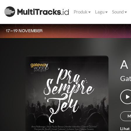
Produk
Lagu
Sound
17–19 NOVEMBER
A
Gat
M
Lihat