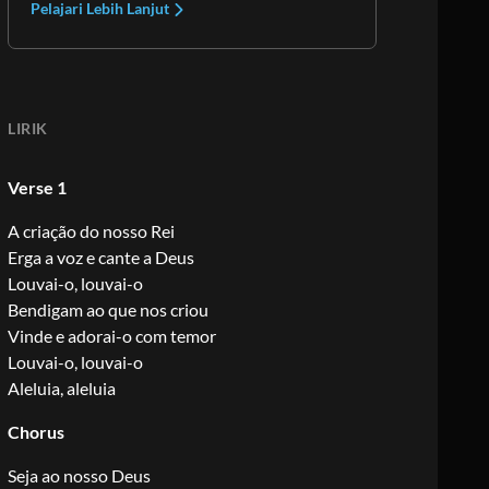
Pelajari Lebih Lanjut
LIRIK
Verse 1
A criação do nosso Rei
Erga a voz e cante a Deus
Louvai-o, louvai-o
Bendigam ao que nos criou
Vinde e adorai-o com temor
Louvai-o, louvai-o
Aleluia, aleluia
Chorus
Seja ao nosso Deus