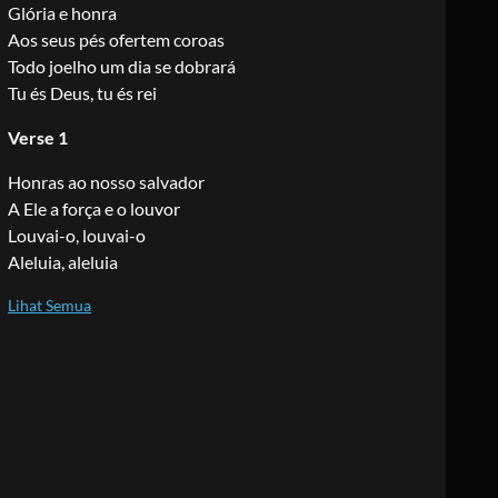
Glória e honra
Aos seus pés ofertem coroas
Todo joelho um dia se dobrará
Tu és Deus, tu és rei
Verse 1
Honras ao nosso salvador
A Ele a força e o louvor
Louvai-o, louvai-o
Aleluia, aleluia