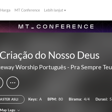
Harga
MT Conference
Lebih lanjut
 Criação do Nosso Deus
eway Worship Português
-
Pra Sempre Teu
Keys:
A
BPM:
80
Birama:
4/4
Durasi:
5
ASTER ASLI
 Map Lagu