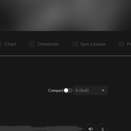
V1
C
I
V1
C
I
B
B
Tg
C
B
B
Chart
Orkestrasi
Sync License
P
Compact
Keys:
S