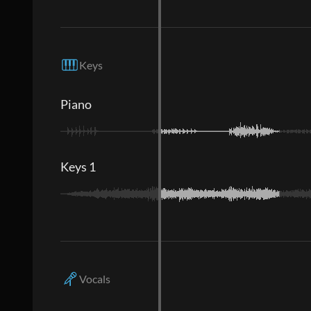
Keys
Piano
Keys 1
Vocals