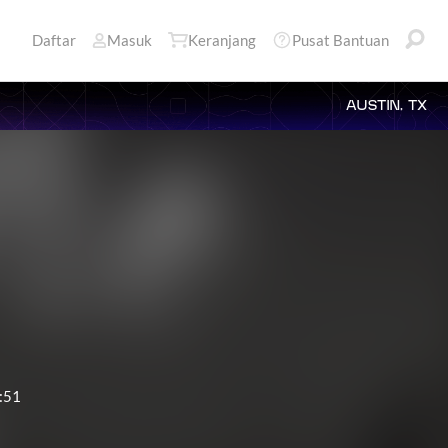
Daftar
Masuk
Keranjang
Pusat Bantuan
AUSTIN, TX
:51