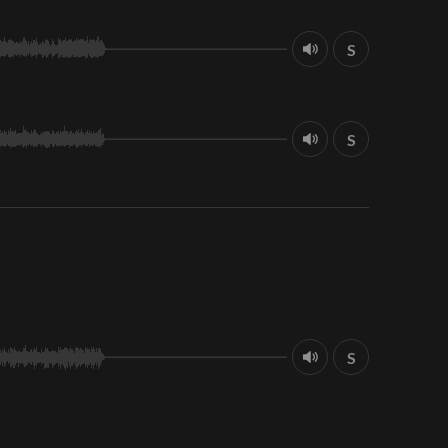
S
S
S