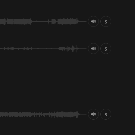
S
S
S