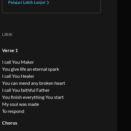
Pelajari Lebih Lanjut
LIRIK
Verse 1
I call You Maker
You give life an eternal spark
I call You Healer
You can mend any broken heart
I call You faithful Father
You finish everything You start
My soul was made
To respond
Chorus