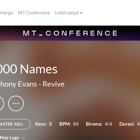
Harga
MT Conference
Lebih lanjut
000 Names
hony Evans
-
Revive
Keys:
B
BPM:
86
Birama:
4/4
Durasi:
4
ASTER ASLI
 Map Lagu