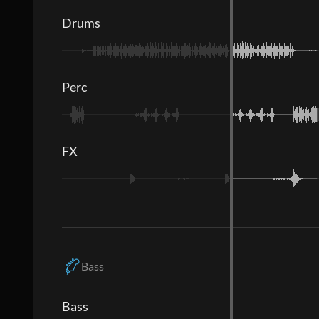
Drums
Perc
FX
Bass
Bass