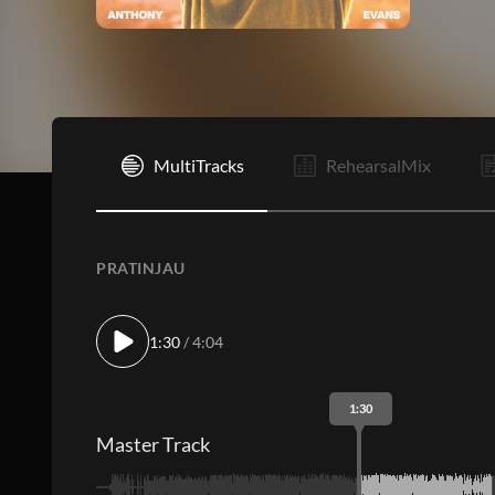
I
MultiTracks
RehearsalMix
PRATINJAU
1:30
/ 4:04
1:30
Master Track