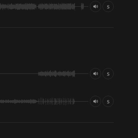
S
S
S