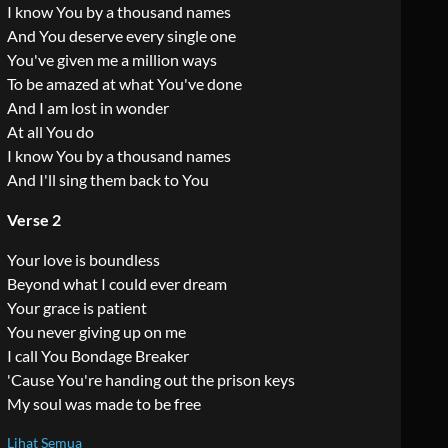
I know You by a thousand names
And You deserve every single one
You've given me a million ways
To be amazed at what You've done
And I am lost in wonder
At all You do
I know You by a thousand names
And I'll sing them back to You
Verse 2
Your love is boundless
Beyond what I could ever dream
Your grace is patient
You never giving up on me
I call You Bondage Breaker
'Cause You're handing out the prison keys
My soul was made to be free