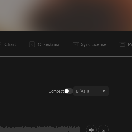
V1
C
Vp
V2
C
Ta
B1
B2
B3
Vp
C
C
Chart
Orkestrasi
Sync License
P
Compact
Keys:
S