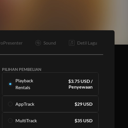
O
E
roPresenter
Sound
Detil Lagu
PILIHAN PEMBELIAN
Playback
$
3.75
USD
/
Penyewaan
Rentals
Sewa multitrack ini secara eksklusif di Playback.
AppTrack
$
29
USD
Dimulai dengan sewa 16 per bulan.
Pelajari Lebih Lanjut
Dapatkan akses seumur hidup ke MultiTracks
MultiTrack
$
35
USD
berkualitas tinggi yang sama secara eksklusif di
BERLANGGANAN
Playback.