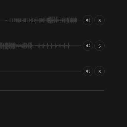
S
S
S