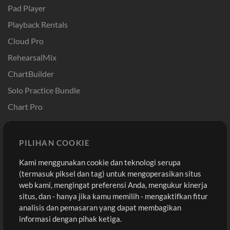
Pad Player
Playback Rentals
Cloud Pro
RehearsalMix
ChartBuilder
Solo Practice Bundle
Chart Pro
Template ProPresenter
Sound
PILIHAN COOKIE
Kami menggunakan cookie dan teknologi serupa
Pembelian
Akun
(termasuk piksel dan tag) untuk mengoperasikan situs
Beli Kredit
Masuk
web kami, mengingat preferensi Anda, mengukur kinerja
situs, dan - hanya jika kamu memilih - mengaktifkan fitur
Konten Gratis
Daftar
analisis dan pemasaran yang dapat membagikan
Permintaan Lagu
Lihat Keranjang
informasi dengan pihak ketiga.