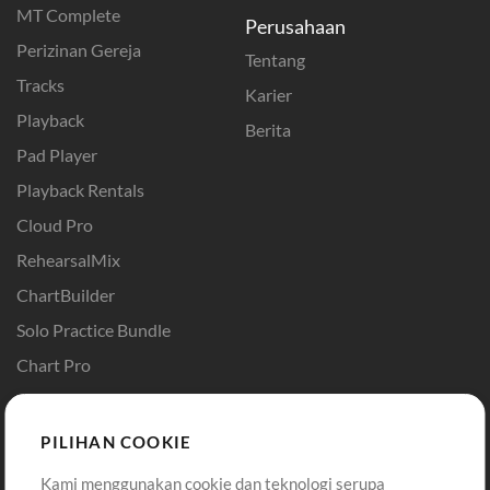
MT Complete
Perusahaan
Perizinan Gereja
Tentang
Tracks
Karier
Playback
Berita
Pad Player
Playback Rentals
Cloud Pro
RehearsalMix
ChartBuilder
Solo Practice Bundle
Chart Pro
Template ProPresenter
Sound
PILIHAN COOKIE
Kami menggunakan cookie dan teknologi serupa