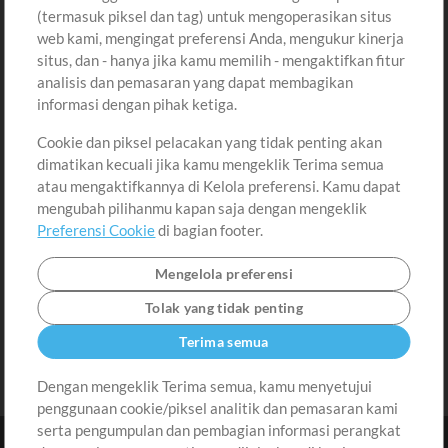
Pembelian
Akun
(termasuk piksel dan tag) untuk mengoperasikan situs
Beli Kredit
Masuk
web kami, mengingat preferensi Anda, mengukur kinerja
situs, dan - hanya jika kamu memilih - mengaktifkan fitur
Konten Gratis
Daftar
analisis dan pemasaran yang dapat membagikan
Permintaan Lagu
Lihat Keranjang
informasi dengan pihak ketiga.
Cookie dan piksel pelacakan yang tidak penting akan
Lain-lain
dimatikan kecuali jika kamu mengeklik Terima semua
Sesi
atau mengaktifkannya di Kelola preferensi. Kamu dapat
Kirimkan musik kamu
mengubah pilihanmu kapan saja dengan mengeklik
Preferensi Cookie
di bagian footer.
Playlist
MT Conference
Mengelola preferensi
Tolak yang tidak penting
Terima semua
Dengan mengeklik Terima semua, kamu menyetujui
penggunaan cookie/piksel analitik dan pemasaran kami
serta pengumpulan dan pembagian informasi perangkat