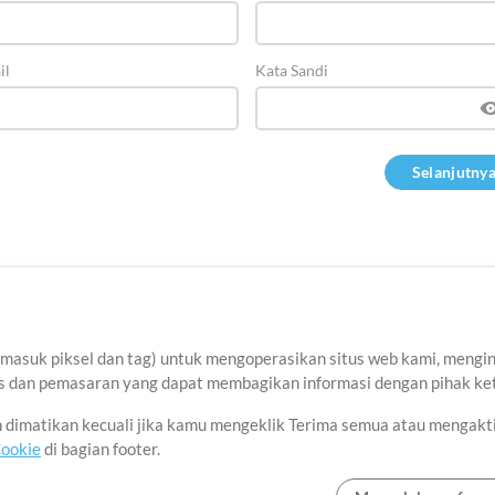
il
Kata Sandi
tang
Ketentuan Penggunaan
Kebijakan Privasi
Preferensi Cookie
Hub
06-2026 oleh MultiTracks.com LLC. Semua Hak Cipta Dilindungi Undang-Und
asuk piksel dan tag) untuk mengoperasikan situs web kami, menginga
sis dan pemasaran yang dapat membagikan informasi dengan pihak ket
an dimatikan kecuali jika kamu mengeklik Terima semua atau mengakt
Cookie
di bagian footer.