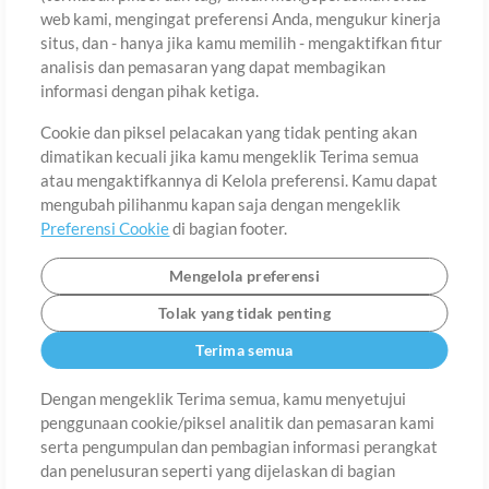
web kami, mengingat preferensi Anda, mengukur kinerja
situs, dan - hanya jika kamu memilih - mengaktifkan fitur
Negara
Zip
analisis dan pemasaran yang dapat membagikan
informasi dengan pihak ketiga.
Cookie dan piksel pelacakan yang tidak penting akan
Provinsi
Bahasa
dimatikan kecuali jika kamu mengeklik Terima semua
atau mengaktifkannya di Kelola preferensi. Kamu dapat
mengubah pilihanmu kapan saja dengan mengeklik
Preferensi Cookie
di bagian footer.
Mengelola preferensi
Tolak yang tidak penting
Terima semua
Dengan mengeklik Terima semua, kamu menyetujui
penggunaan cookie/piksel analitik dan pemasaran kami
Tentang
Ketentuan Penggunaan
Kebijakan Privasi
Preferensi
serta pengumpulan dan pembagian informasi perangkat
Cookie
Hubungi
dan penelusuran seperti yang dijelaskan di bagian
©2006-2026 oleh MultiTracks.com LLC. Semua Hak Cipta Dilindungi