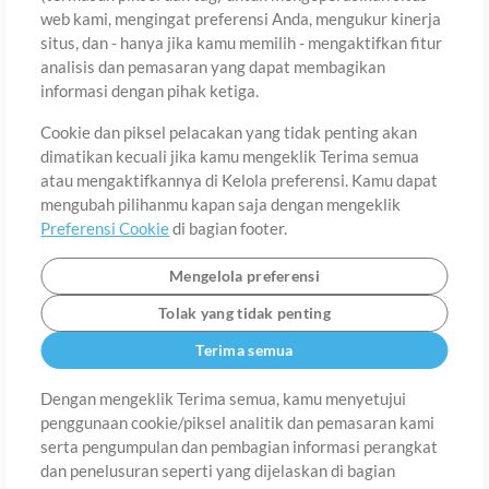
web kami, mengingat preferensi Anda, mengukur kinerja
situs, dan - hanya jika kamu memilih - mengaktifkan fitur
Negara
Zip
analisis dan pemasaran yang dapat membagikan
informasi dengan pihak ketiga.
Cookie dan piksel pelacakan yang tidak penting akan
Provinsi
Bahasa
dimatikan kecuali jika kamu mengeklik Terima semua
atau mengaktifkannya di Kelola preferensi. Kamu dapat
mengubah pilihanmu kapan saja dengan mengeklik
Preferensi Cookie
di bagian footer.
Mengelola preferensi
Tolak yang tidak penting
Terima semua
Dengan mengeklik Terima semua, kamu menyetujui
penggunaan cookie/piksel analitik dan pemasaran kami
Tentang
Ketentuan Penggunaan
Kebijakan Privasi
Preferensi
serta pengumpulan dan pembagian informasi perangkat
Cookie
Hubungi
dan penelusuran seperti yang dijelaskan di bagian
©2006-2026 oleh MultiTracks.com LLC. Semua Hak Cipta Dilindungi