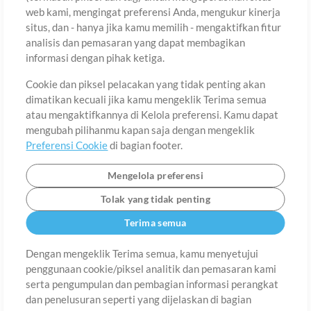
web kami, mengingat preferensi Anda, mengukur kinerja
situs, dan - hanya jika kamu memilih - mengaktifkan fitur
Negara
Zip
analisis dan pemasaran yang dapat membagikan
informasi dengan pihak ketiga.
Cookie dan piksel pelacakan yang tidak penting akan
Provinsi
Bahasa
dimatikan kecuali jika kamu mengeklik Terima semua
atau mengaktifkannya di Kelola preferensi. Kamu dapat
mengubah pilihanmu kapan saja dengan mengeklik
Preferensi Cookie
di bagian footer.
Mengelola preferensi
Tolak yang tidak penting
Terima semua
Dengan mengeklik Terima semua, kamu menyetujui
penggunaan cookie/piksel analitik dan pemasaran kami
Tentang
Ketentuan Penggunaan
Kebijakan Privasi
Preferensi
serta pengumpulan dan pembagian informasi perangkat
Cookie
Hubungi
dan penelusuran seperti yang dijelaskan di bagian
©2006-2026 oleh MultiTracks.com LLC. Semua Hak Cipta Dilindungi