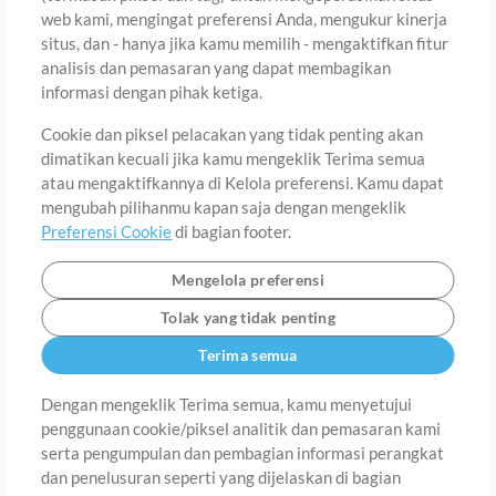
web kami, mengingat preferensi Anda, mengukur kinerja
situs, dan - hanya jika kamu memilih - mengaktifkan fitur
Negara
Zip
analisis dan pemasaran yang dapat membagikan
informasi dengan pihak ketiga.
Cookie dan piksel pelacakan yang tidak penting akan
Provinsi
Bahasa
dimatikan kecuali jika kamu mengeklik Terima semua
atau mengaktifkannya di Kelola preferensi. Kamu dapat
mengubah pilihanmu kapan saja dengan mengeklik
Preferensi Cookie
di bagian footer.
Mengelola preferensi
Tolak yang tidak penting
Terima semua
Dengan mengeklik Terima semua, kamu menyetujui
penggunaan cookie/piksel analitik dan pemasaran kami
Tentang
Ketentuan Penggunaan
Kebijakan Privasi
Preferensi
serta pengumpulan dan pembagian informasi perangkat
Cookie
Hubungi
dan penelusuran seperti yang dijelaskan di bagian
©2006-2026 oleh MultiTracks.com LLC. Semua Hak Cipta Dilindungi