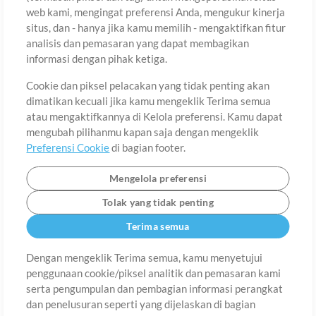
web kami, mengingat preferensi Anda, mengukur kinerja
situs, dan - hanya jika kamu memilih - mengaktifkan fitur
Negara
Zip
analisis dan pemasaran yang dapat membagikan
informasi dengan pihak ketiga.
Cookie dan piksel pelacakan yang tidak penting akan
Provinsi
Bahasa
dimatikan kecuali jika kamu mengeklik Terima semua
atau mengaktifkannya di Kelola preferensi. Kamu dapat
mengubah pilihanmu kapan saja dengan mengeklik
Preferensi Cookie
di bagian footer.
Mengelola preferensi
Tolak yang tidak penting
Terima semua
Dengan mengeklik Terima semua, kamu menyetujui
penggunaan cookie/piksel analitik dan pemasaran kami
Tentang
Ketentuan Penggunaan
Kebijakan Privasi
Preferensi
serta pengumpulan dan pembagian informasi perangkat
Cookie
Hubungi
dan penelusuran seperti yang dijelaskan di bagian
©2006-2026 oleh MultiTracks.com LLC. Semua Hak Cipta Dilindungi